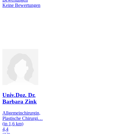
Keine Bewertungen
Univ.Doz. Dr.
Barbara Zink
Allgemeinchirurgin,
Plastische Chirurgi
…
(in 1,6 km)
4,4