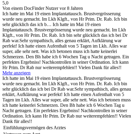
5,0
Von einem DocFinder Nutzer
vor 8 Jahren
Ich hatte im Mai 19 einen Implantattausch. Brustvergrösserung
wurde neu gemacht. Im Lkh Klgft., von Hr Prim. Dr. Rab. Ich bin
sehr glücklich das ich b…
Ich hatte im Mai 19 einen
Implantattausch. Brustvergrösserung wurde neu gemacht. Im Lkh
Klgft., von Hr Prim. Dr. Rab. Ich bin sehr glücklich das ich bei Dr
Rab war.Sehr sympathisch, alles genau erklärt, Aufklärung war
perfekt! Ich hatte einen Aufenthalt von 5 Tagen im Lkh. Alles war
super, alle sehr nett. Was ich betonen muss ich hatte keinerlei
Schmerzen. Den Bh habe ich 6 Wochen Tag u Nacht getragen. Ein
perfektes Ergebniss! Nachkontrollen in seiner Ordination. Ich kann
Hr Prim. Dr Rab nur weiterempfehlen!! Vielen Dank für alles!!
Mehr anzeigen
Ich hatte im Mai 19 einen Implantattausch. Brustvergrösserung
wurde neu gemacht. Im Lkh Klgft., von Hr Prim. Dr. Rab. Ich bin
sehr glücklich das ich bei Dr Rab war.Sehr sympathisch, alles genau
erklärt, Aufklärung war perfekt! Ich hatte einen Aufenthalt von 5
Tagen im Lkh. Alles war super, alle sehr nett. Was ich betonen muss
ich hatte keinerlei Schmerzen. Den Bh habe ich 6 Wochen Tag u
Nacht getragen. Ein perfektes Ergebniss! Nachkontrollen in seiner
Ordination. Ich kann Hr Prim. Dr Rab nur weiterempfehlen!! Vielen
Dank für alles!!
Einfühlungsvermögen des Arztes