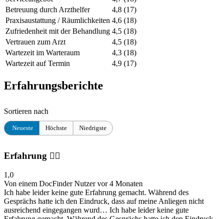
Betreuung durch Arzthelfer
4,8
(17)
Praxisaustattung / Räumlichkeiten
4,6
(18)
Zufriedenheit mit der Behandlung
4,5
(18)
Vertrauen zum Arzt
4,5
(18)
Wartezeit im Warteraum
4,3
(18)
Wartezeit auf Termin
4,9
(17)
Erfahrungsberichte
Sortieren nach
Neueste
Höchste
Niedrigste
Erfahrung 👎🏼
1,0
Von einem DocFinder Nutzer
vor 4 Monaten
Ich habe leider keine gute Erfahrung gemacht. Während des
Gesprächs hatte ich den Eindruck, dass auf meine Anliegen nicht
ausreichend eingegangen wurd…
Ich habe leider keine gute
Erfahrung gemacht. Während des Gesprächs hatte ich den Eindruck,