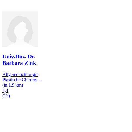
Univ.Doz. Dr.
Barbara Zink
Allgemeinchirurgin,
Plastische Chirurgi
…
(in 1,9 km)
4,4
(12)