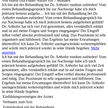
Von einem DocFinder Nutzer
vor 7 Monaten
Ich bin mit der Behandlung bei Dr. Arthofer rundum zufrieden! Vom
ersten Behandlungsgespräch bis zur Nachsorge habe ich mich
jederzeit bestens aufgeho…
Ich bin mit der Behandlung bei Dr.
Arthofer rundum zufrieden! Vom ersten Behandlungsgespräch bis
zur Nachsorge habe ich mich jederzeit bestens aufgehoben gefühlt!
Dr. Arthofer hat sich viel Zeit genommen, alles verständlich erklärt
und ist auf meine Fragen und Sorgen eingegangen! Der Eingriff
selbst verlief absolut professionell und ruhig. Das Praxisteam ist sehr
organisiert und hilfsbereit. Das Ergebnis hat meine Erwartungen
übertroffen! Ich kann Dr. Arthofer uneingeschränkt weiterempfehlen
und würde mich jederzeit wieder in seine Hände begeben.
Mehr
anzeigen
Ich bin mit der Behandlung bei Dr. Arthofer rundum zufrieden! Vom
ersten Behandlungsgespräch bis zur Nachsorge habe ich mich
jederzeit bestens aufgehoben gefühlt! Dr. Arthofer hat sich viel Zeit
genommen, alles verständlich erklärt und ist auf meine Fragen und
Sorgen eingegangen! Der Eingriff selbst verlief absolut professionell
und ruhig. Das Praxisteam ist sehr organisiert und hilfsbereit. Das
Ergebnis hat meine Erwartungen übertroffen! Ich kann Dr. Arthofer
uneingeschränkt weiterempfehlen und würde mich jederzeit wieder
in seine Hände begeben.
Einfühlungsvermögen des Arztes
Vertrauen zum Arzt
Zufriedenheit mit der Behandlung