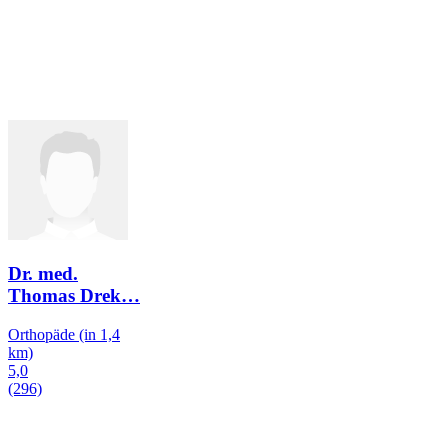
Dr. med.
Thomas Drek
…
Orthopäde
(in 1,4
km)
5,0
(296)