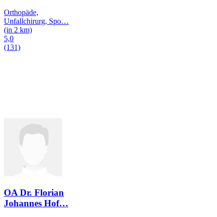
Orthopäde,
Unfallchirurg, Spo
…
(in 2 km)
5,0
(131)
OA Dr. Florian
Johannes Hof
…