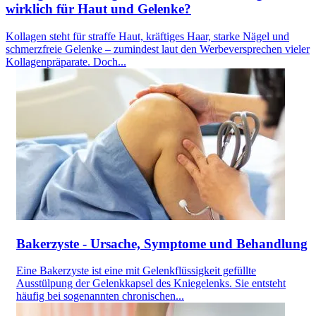
wirklich für Haut und Gelenke?
Kollagen steht für straffe Haut, kräftiges Haar, starke Nägel und
schmerzfreie Gelenke – zumindest laut den Werbeversprechen vieler
Kollagenpräparate. Doch...
Bakerzyste - Ursache, Symptome und Behandlung
Eine Bakerzyste ist eine mit Gelenkflüssigkeit gefüllte
Ausstülpung der Gelenkkapsel des Kniegelenks. Sie entsteht
häufig bei sogenannten chronischen...