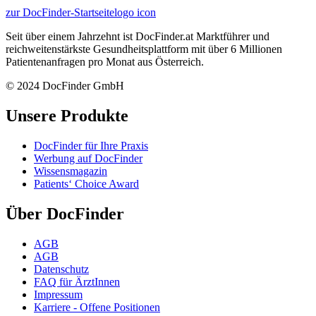
zur DocFinder-Startseite
logo icon
Seit über einem Jahrzehnt ist DocFinder.at Marktführer und
reichweitenstärkste Gesundheitsplattform mit über 6 Millionen
Patientenanfragen pro Monat aus Österreich.
© 2024 DocFinder GmbH
Unsere Produkte
DocFinder für Ihre Praxis
Werbung auf DocFinder
Wissensmagazin
Patients‘ Choice Award
Über DocFinder
AGB
AGB
Datenschutz
FAQ für ÄrztInnen
Impressum
Karriere -
Offene Positionen