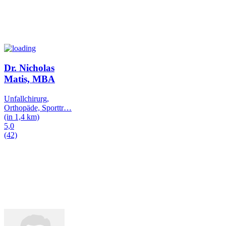
Dr. Nicholas
Matis, MBA
Unfallchirurg,
Orthopäde, Sporttr
…
(in 1,4 km)
5,0
(42)