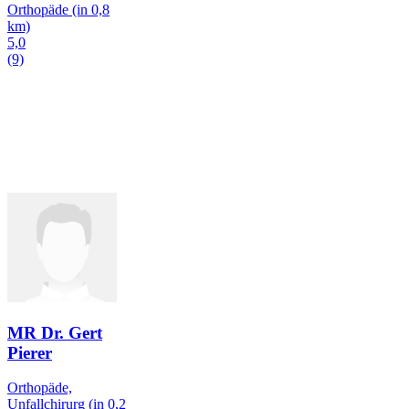
Orthopäde
(in 0,8
km)
5,0
(9)
MR Dr. Gert
Pierer
Orthopäde,
Unfallchirurg
(in 0,2