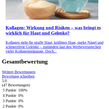
Kollagen: Wirkung und Risiken – was bringt es
wirklich für Haut und Gelenke?
Kollagen steht für straffe Haut, kräftiges Haar, starke Nägel und
schmerzfreie Gelenke – zumindest laut den Werbeversprechen
vieler Kollagenpräparate. Doch...
Gesamtbewertung
Weitere Bewertungen
Bewertung schreiben
5,0
(47 Bewertungen)
5 Punkte
100%
4 Punkte
0%
3 Punkte
0%
2 Punkte
0%