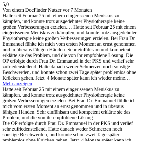
5,0
Von einem DocFinder Nutzer
vor 7 Monaten
Hatte seit Februar 25 mit einem eingerissenen Meniskus zu
kämpfen, und konnte trotz ausgedehnter Physiotherapie keine
großen Verbesserungen erzielen.…
Hatte seit Februar 25 mit einem
eingerissenen Meniskus zu kämpfen, und konnte trotz ausgedehnter
Physiotherapie keine großen Verbesserungen erzielen. Bei Frau Dr.
Emmanuel fühlte ich mich vom ersten Moment an ernst genommen
und in überaus fähigen Händen. Sehr einfühlsam und kompetent
erklärte sie das Problem, und die von ihr empfohlene Lösung. Die
OP erfolgte durch Frau Dr. Emmanuel in der PKS und verlief sehr
zufriedenstellend. Hatte danach weder Schmerzen noch sonstige
Beschwerden, und konnte schon zwei Tage später problemlos ohne
Krücken gehen. Jetzt, 4 Monate später kann ich wieder meine…
Mehr anzeigen
Hatte seit Februar 25 mit einem eingerissenen Meniskus zu
kämpfen, und konnte trotz ausgedehnter Physiotherapie keine
großen Verbesserungen erzielen. Bei Frau Dr. Emmanuel fühlte ich
mich vom ersten Moment an ernst genommen und in überaus
fähigen Händen. Sehr einfühlsam und kompetent erklärte sie das
Problem, und die von ihr empfohlene Lösung.
Die OP erfolgte durch Frau Dr. Emmanuel in der PKS und verlief
sehr zufriedenstellend. Hatte danach weder Schmerzen noch
sonstige Beschwerden, und konnte schon zwei Tage später
problemlos ohne Krücken gehen. Jetzt, 4 Monate später kann ich