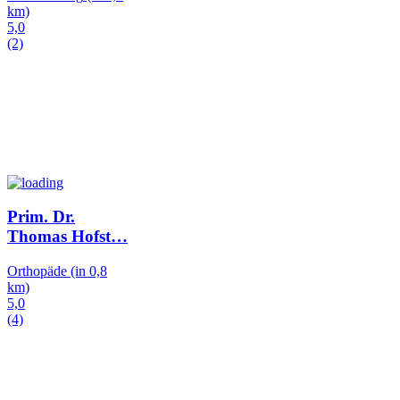
km)
5,0
(2)
Prim. Dr.
Thomas Hofst
…
Orthopäde
(in 0,8
km)
5,0
(4)