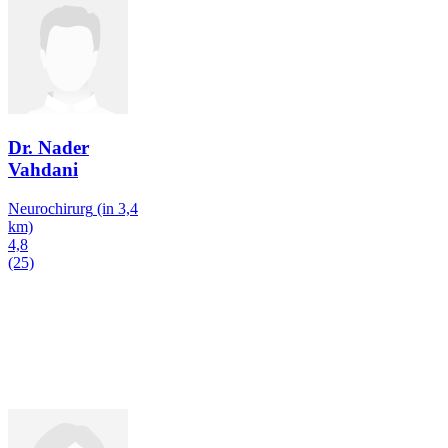
Dr. Nader
Vahdani
Neurochirurg
(in 3,4
km)
4,8
(25)