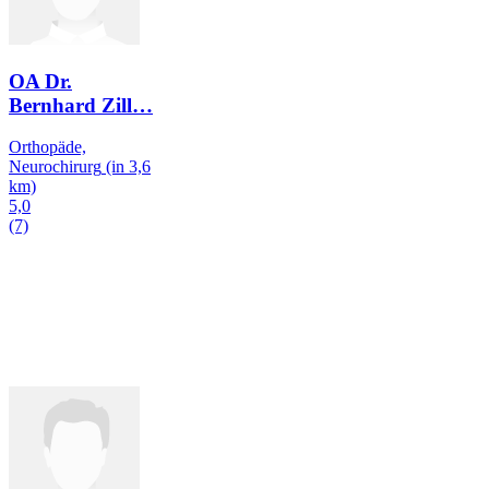
OA Dr.
Bernhard Zill
…
Orthopäde,
Neurochirurg
(in 3,6
km)
5,0
(7)