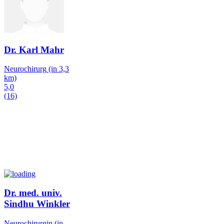
Dr. Karl Mahr
Neurochirurg
(in 3,3
km)
5,0
(16)
Dr. med. univ.
Sindhu Winkler
Neurochirurgin
(in