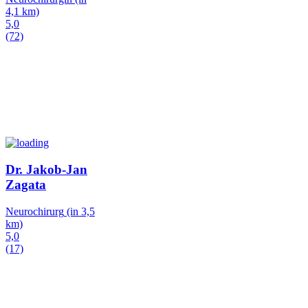
4,1 km)
5,0
(72)
Dr. Jakob-Jan
Zagata
Neurochirurg
(in 3,5
km)
5,0
(17)