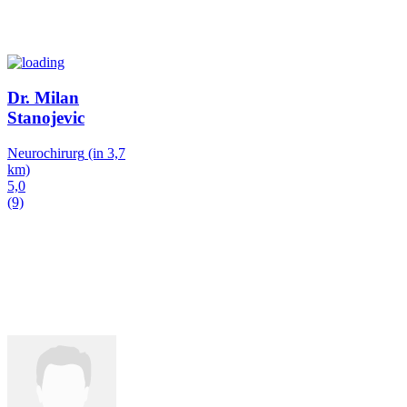
Dr. Milan
Stanojevic
Neurochirurg
(in 3,7
km)
5,0
(9)