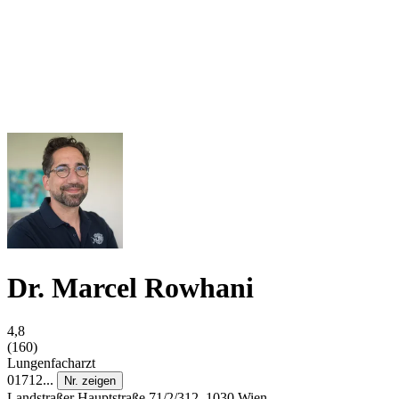
Dr. Marcel Rowhani
4,8
(160)
Lungenfacharzt
01712...
Nr. zeigen
Landstraßer Hauptstraße 71/2/312, 1030 Wien