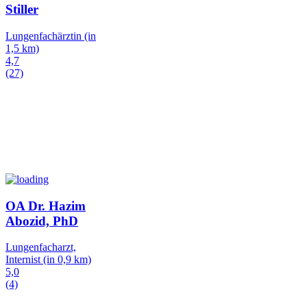
Stiller
Lungenfachärztin
(in
1,5 km)
4,7
(27)
OA Dr. Hazim
Abozid, PhD
Lungenfacharzt,
Internist
(in 0,9 km)
5,0
(4)