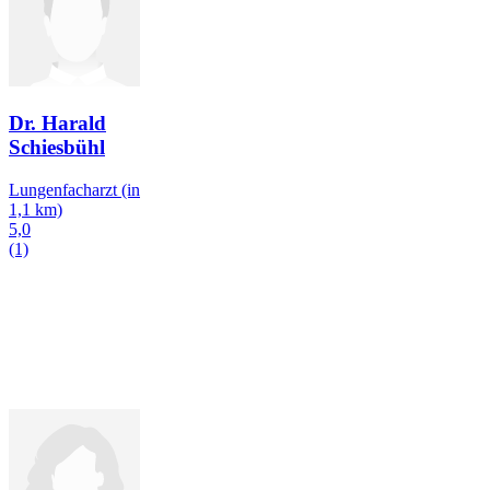
Dr. Harald
Schiesbühl
Lungenfacharzt
(in
1,1 km)
5,0
(1)