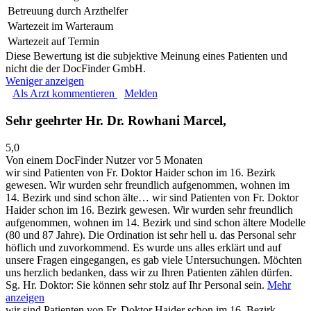
Betreuung durch Arzthelfer
Wartezeit im Warteraum
Wartezeit auf Termin
Diese Bewertung ist die subjektive Meinung eines Patienten und
nicht die der DocFinder GmbH.
Weniger anzeigen
Als Arzt kommentieren
Melden
Sehr geehrter Hr. Dr. Rowhani Marcel,
5,0
Von einem DocFinder Nutzer
vor 5 Monaten
wir sind Patienten von Fr. Doktor Haider schon im 16. Bezirk
gewesen. Wir wurden sehr freundlich aufgenommen, wohnen im
14. Bezirk und sind schon älte…
wir sind Patienten von Fr. Doktor
Haider schon im 16. Bezirk gewesen. Wir wurden sehr freundlich
aufgenommen, wohnen im 14. Bezirk und sind schon ältere Modelle
(80 und 87 Jahre). Die Ordination ist sehr hell u. das Personal sehr
höflich und zuvorkommend. Es wurde uns alles erklärt und auf
unsere Fragen eingegangen, es gab viele Untersuchungen. Möchten
uns herzlich bedanken, dass wir zu Ihren Patienten zählen dürfen.
Sg. Hr. Doktor: Sie können sehr stolz auf Ihr Personal sein.
Mehr
anzeigen
wir sind Patienten von Fr. Doktor Haider schon im 16. Bezirk