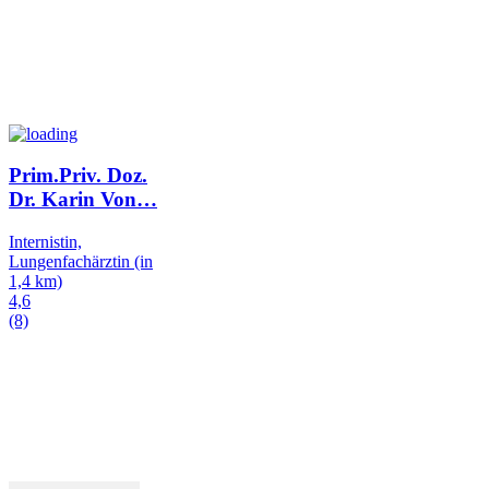
Prim.Priv. Doz.
Dr. Karin Von
…
Internistin,
Lungenfachärztin
(in
1,4 km)
4,6
(8)