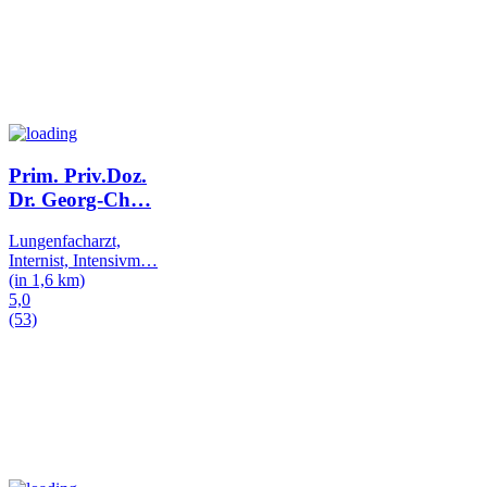
Prim. Priv.Doz.
Dr. Georg-Ch
…
Lungenfacharzt,
Internist, Intensivm
…
(in 1,6 km)
5,0
(53)