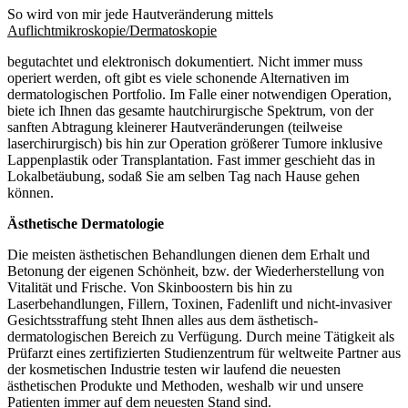
So wird von mir jede Hautveränderung mittels
Auflichtmikroskopie/Dermatoskopie
begutachtet und elektronisch dokumentiert. Nicht immer muss
operiert werden, oft gibt es viele schonende Alternativen im
dermatologischen Portfolio. Im Falle einer notwendigen Operation,
biete ich Ihnen das gesamte hautchirurgische Spektrum, von der
sanften Abtragung kleinerer Hautveränderungen (teilweise
laserchirurgisch) bis hin zur Operation größerer Tumore inklusive
Lappenplastik oder Transplantation. Fast immer geschieht das in
Lokalbetäubung, sodaß Sie am selben Tag nach Hause gehen
können.
Ästhetische Dermatologie
Die meisten ästhetischen Behandlungen dienen dem Erhalt und
Betonung der eigenen Schönheit, bzw. der Wiederherstellung von
Vitalität und Frische. Von Skinboostern bis hin zu
Laserbehandlungen, Fillern, Toxinen, Fadenlift und nicht-invasiver
Gesichtsstraffung steht Ihnen alles aus dem ästhetisch-
dermatologischen Bereich zu Verfügung. Durch meine Tätigkeit als
Prüfarzt eines zertifizierten Studienzentrum für weltweite Partner aus
der kosmetischen Industrie testen wir laufend die neuesten
ästhetischen Produkte und Methoden, weshalb wir und unsere
Patienten immer auf dem neuesten Stand sind.