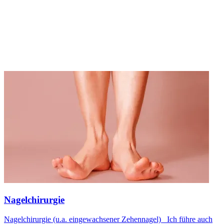
Nagelchirurgie
Nagelchirurgie (u.a. eingewachsener Zehennagel) Ich führe auch