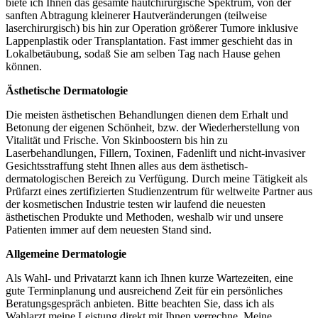
biete ich Ihnen das gesamte hautchirurgische Spektrum, von der
sanften Abtragung kleinerer Hautveränderungen (teilweise
laserchirurgisch) bis hin zur Operation größerer Tumore inklusive
Lappenplastik oder Transplantation. Fast immer geschieht das in
Lokalbetäubung, sodaß Sie am selben Tag nach Hause gehen
können.
Ästhetische Dermatologie
Die meisten ästhetischen Behandlungen dienen dem Erhalt und
Betonung der eigenen Schönheit, bzw. der Wiederherstellung von
Vitalität und Frische. Von Skinboostern bis hin zu
Laserbehandlungen, Fillern, Toxinen, Fadenlift und nicht-invasiver
Gesichtsstraffung steht Ihnen alles aus dem ästhetisch-
dermatologischen Bereich zu Verfügung. Durch meine Tätigkeit als
Prüfarzt eines zertifizierten Studienzentrum für weltweite Partner aus
der kosmetischen Industrie testen wir laufend die neuesten
ästhetischen Produkte und Methoden, weshalb wir und unsere
Patienten immer auf dem neuesten Stand sind.
Allgemeine Dermatologie
Als Wahl- und Privatarzt kann ich Ihnen kurze Wartezeiten, eine
gute Terminplanung und ausreichend Zeit für ein persönliches
Beratungsgespräch anbieten. Bitte beachten Sie, dass ich als
Wahlarzt meine Leistung direkt mit Ihnen verrechne. Meine