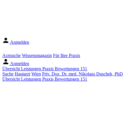
Anmelden
Arztsuche
Wissensmagazin
Für Ihre Praxis
Anmelden
Übersicht
Leistungen
Praxis
Bewertungen
151
Suche
Hautarzt
Wien
Priv. Doz. Dr. med. Nikolaus Duschek, PhD
Übersicht
Leistungen
Praxis
Bewertungen
151