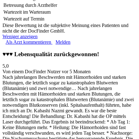
Betreuung durch Arzthelfer
Wartezeit im Warteraum
Wartezeit auf Termin
Diese Bewertung ist die subjektive Meinung eines Patienten und
nicht die der DocFinder GmbH.
Weniger anzeigen
Als Arzt kommentieren
Melden
♥♥♥ Lebensqualität zurückgewonnen!
5,0
Von einem DocFinder Nutzer
vor 5 Monaten
Nach jahrelangen Beschwerden mit Hämorrhoiden und starken
Blutungen, die letztlich sogar zu katastrophalen Blutwerten
(Blutanämie) und zwei notwendige…
Nach jahrelangen
Beschwerden mit Hämorrhoiden und starken Blutungen, die
letztlich sogar zu katastrophalen Blutwerten (Blutanämie) und zwei
notwendigen Blutkonserven (inkl. Spitalsaufenthalt) führten, habe
ich mich an Dr. Kabashi Nazmi gewandt. Es war die beste
Entscheidung! Die Behandlung: Dr. Kabashi hat die OP mittels
Laser durchgeführt. Das Ergebnis ist beeindruckend: * Ab Tag 1:
Keine Blutungen mehr. * Heilung: Die Hämorrhoiden sind fast
vollständig verschwunden, es wird jeden Tag besser. * Nachsorge:
Die Nachuntersuchung bestätigte das hervorragende Ergebnis. Die