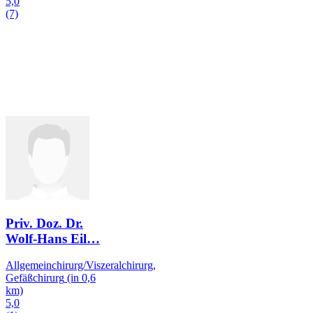
5,0
(7)
Priv. Doz. Dr.
Wolf-Hans Eil
…
Allgemeinchirurg/Viszeralchirurg,
Gefäßchirurg
(in 0,6
km)
5,0