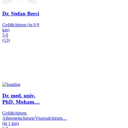
Dr. Stefan Berci
Gefäßchirurg
(in 0,9
km)
5,0
(13)
Dr. med. univ.
PhD. Moham
…
Gefäßchirurg,
Allgemeinchirurg/Viszeralchirurg
…
(in 1 km)