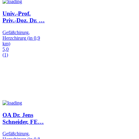
Univ.-Prof.
Priv.-Doz. Dr.
…
Gefäßchirurg,
Herzchirurg
(in 0,9
km)
5,0
(1)
OA Dr. Jens
Schneider, FE
…
Gefäßchirurg,