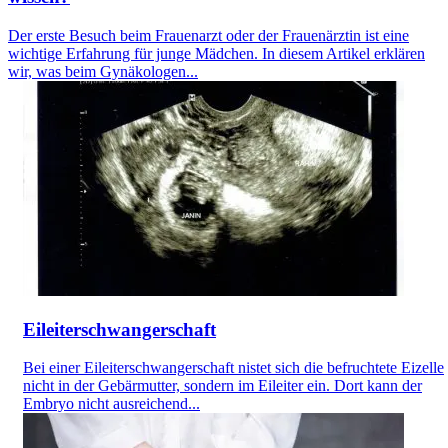
Der erste Besuch beim Frauenarzt oder der Frauenärztin ist eine
wichtige Erfahrung für junge Mädchen. In diesem Artikel erklären
wir, was beim Gynäkologen...
Eileiterschwangerschaft
Bei einer Eileiterschwangerschaft nistet sich die befruchtete Eizelle
nicht in der Gebärmutter, sondern im Eileiter ein. Dort kann der
Embryo nicht ausreichend...