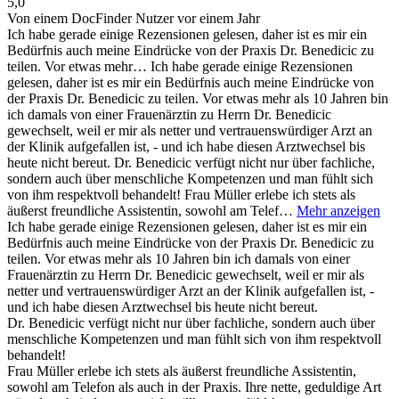
5,0
Von einem DocFinder Nutzer
vor einem Jahr
Ich habe gerade einige Rezensionen gelesen, daher ist es mir ein
Bedürfnis auch meine Eindrücke von der Praxis Dr. Benedicic zu
teilen. Vor etwas mehr…
Ich habe gerade einige Rezensionen
gelesen, daher ist es mir ein Bedürfnis auch meine Eindrücke von
der Praxis Dr. Benedicic zu teilen. Vor etwas mehr als 10 Jahren bin
ich damals von einer Frauenärztin zu Herrn Dr. Benedicic
gewechselt, weil er mir als netter und vertrauenswürdiger Arzt an
der Klinik aufgefallen ist, - und ich habe diesen Arztwechsel bis
heute nicht bereut. Dr. Benedicic verfügt nicht nur über fachliche,
sondern auch über menschliche Kompetenzen und man fühlt sich
von ihm respektvoll behandelt! Frau Müller erlebe ich stets als
äußerst freundliche Assistentin, sowohl am Telef…
Mehr anzeigen
Ich habe gerade einige Rezensionen gelesen, daher ist es mir ein
Bedürfnis auch meine Eindrücke von der Praxis Dr. Benedicic zu
teilen. Vor etwas mehr als 10 Jahren bin ich damals von einer
Frauenärztin zu Herrn Dr. Benedicic gewechselt, weil er mir als
netter und vertrauenswürdiger Arzt an der Klinik aufgefallen ist, -
und ich habe diesen Arztwechsel bis heute nicht bereut.
Dr. Benedicic verfügt nicht nur über fachliche, sondern auch über
menschliche Kompetenzen und man fühlt sich von ihm respektvoll
behandelt!
Frau Müller erlebe ich stets als äußerst freundliche Assistentin,
sowohl am Telefon als auch in der Praxis. Ihre nette, geduldige Art