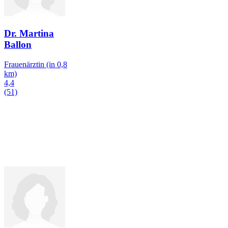
Dr. Martina
Ballon
Frauenärztin
(in 0,8
km)
4,4
(51)