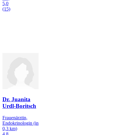
5,0
(15)
Dr. Juanita
Urdl-Boritsch
Frauenärztin,
Endokrinologin
(in
0,3 km)
4,8