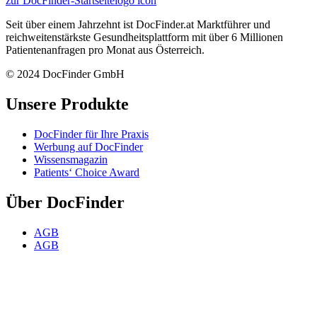
zur DocFinder-Startseite
logo icon
Seit über einem Jahrzehnt ist DocFinder.at Marktführer und
reichweitenstärkste Gesundheitsplattform mit über 6 Millionen
Patientenanfragen pro Monat aus Österreich.
© 2024 DocFinder GmbH
Unsere Produkte
DocFinder für Ihre Praxis
Werbung auf DocFinder
Wissensmagazin
Patients‘ Choice Award
Über DocFinder
AGB
AGB
Datenschutz
FAQ für ÄrztInnen
Impressum
Karriere -
Offene Positionen
Kontakt