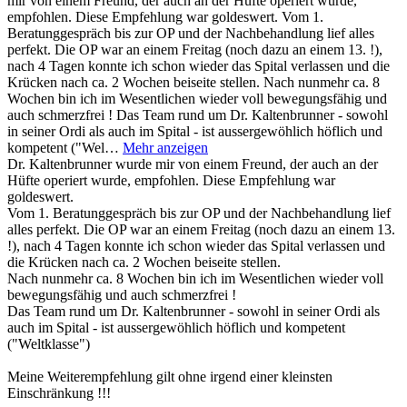
mir von einem Freund, der auch an der Hüfte operiert wurde,
empfohlen. Diese Empfehlung war goldeswert. Vom 1.
Beratunggespräch bis zur OP und der Nachbehandlung lief alles
perfekt. Die OP war an einem Freitag (noch dazu an einem 13. !),
nach 4 Tagen konnte ich schon wieder das Spital verlassen und die
Krücken nach ca. 2 Wochen beiseite stellen. Nach nunmehr ca. 8
Wochen bin ich im Wesentlichen wieder voll bewegungsfähig und
auch schmerzfrei ! Das Team rund um Dr. Kaltenbrunner - sowohl
in seiner Ordi als auch im Spital - ist aussergewöhlich höflich und
kompetent ("Wel…
Mehr anzeigen
Dr. Kaltenbrunner wurde mir von einem Freund, der auch an der
Hüfte operiert wurde, empfohlen. Diese Empfehlung war
goldeswert.
Vom 1. Beratunggespräch bis zur OP und der Nachbehandlung lief
alles perfekt. Die OP war an einem Freitag (noch dazu an einem 13.
!), nach 4 Tagen konnte ich schon wieder das Spital verlassen und
die Krücken nach ca. 2 Wochen beiseite stellen.
Nach nunmehr ca. 8 Wochen bin ich im Wesentlichen wieder voll
bewegungsfähig und auch schmerzfrei !
Das Team rund um Dr. Kaltenbrunner - sowohl in seiner Ordi als
auch im Spital - ist aussergewöhlich höflich und kompetent
("Weltklasse")
Meine Weiterempfehlung gilt ohne irgend einer kleinsten
Einschränkung !!!