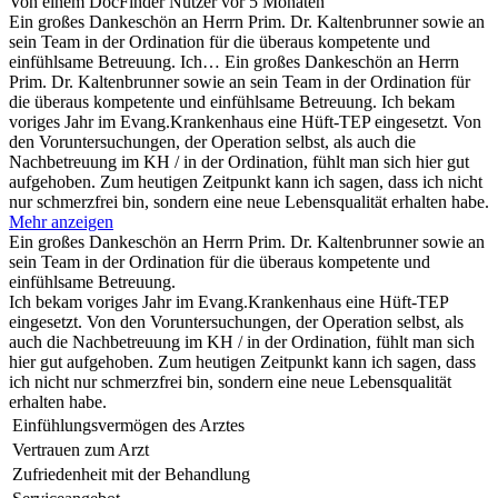
Von einem DocFinder Nutzer
vor 5 Monaten
Ein großes Dankeschön an Herrn Prim. Dr. Kaltenbrunner sowie an
sein Team in der Ordination für die überaus kompetente und
einfühlsame Betreuung. Ich…
Ein großes Dankeschön an Herrn
Prim. Dr. Kaltenbrunner sowie an sein Team in der Ordination für
die überaus kompetente und einfühlsame Betreuung. Ich bekam
voriges Jahr im Evang.Krankenhaus eine Hüft-TEP eingesetzt. Von
den Voruntersuchungen, der Operation selbst, als auch die
Nachbetreuung im KH / in der Ordination, fühlt man sich hier gut
aufgehoben. Zum heutigen Zeitpunkt kann ich sagen, dass ich nicht
nur schmerzfrei bin, sondern eine neue Lebensqualität erhalten habe.
Mehr anzeigen
Ein großes Dankeschön an Herrn Prim. Dr. Kaltenbrunner sowie an
sein Team in der Ordination für die überaus kompetente und
einfühlsame Betreuung.
Ich bekam voriges Jahr im Evang.Krankenhaus eine Hüft-TEP
eingesetzt. Von den Voruntersuchungen, der Operation selbst, als
auch die Nachbetreuung im KH / in der Ordination, fühlt man sich
hier gut aufgehoben. Zum heutigen Zeitpunkt kann ich sagen, dass
ich nicht nur schmerzfrei bin, sondern eine neue Lebensqualität
erhalten habe.
Einfühlungsvermögen des Arztes
Vertrauen zum Arzt
Zufriedenheit mit der Behandlung