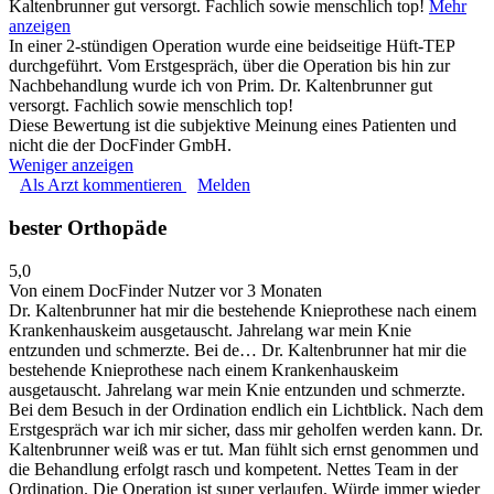
Kaltenbrunner gut versorgt. Fachlich sowie menschlich top!
Mehr
anzeigen
In einer 2-stündigen Operation wurde eine beidseitige Hüft-TEP
durchgeführt. Vom Erstgespräch, über die Operation bis hin zur
Nachbehandlung wurde ich von Prim. Dr. Kaltenbrunner gut
versorgt. Fachlich sowie menschlich top!
Diese Bewertung ist die subjektive Meinung eines Patienten und
nicht die der DocFinder GmbH.
Weniger anzeigen
Als Arzt kommentieren
Melden
bester Orthopäde
5,0
Von einem DocFinder Nutzer
vor 3 Monaten
Dr. Kaltenbrunner hat mir die bestehende Knieprothese nach einem
Krankenhauskeim ausgetauscht. Jahrelang war mein Knie
entzunden und schmerzte. Bei de…
Dr. Kaltenbrunner hat mir die
bestehende Knieprothese nach einem Krankenhauskeim
ausgetauscht. Jahrelang war mein Knie entzunden und schmerzte.
Bei dem Besuch in der Ordination endlich ein Lichtblick. Nach dem
Erstgespräch war ich mir sicher, dass mir geholfen werden kann. Dr.
Kaltenbrunner weiß was er tut. Man fühlt sich ernst genommen und
die Behandlung erfolgt rasch und kompetent. Nettes Team in der
Ordination. Die Operation ist super verlaufen. Würde immer wieder