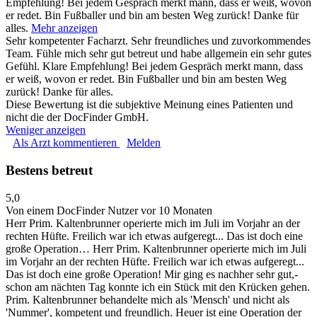
Empfehlung! Bei jedem Gespräch merkt mann, dass er weiß, wovon
er redet. Bin Fußballer und bin am besten Weg zurück! Danke für
alles.
Mehr anzeigen
Sehr kompetenter Facharzt. Sehr freundliches und zuvorkommendes
Team. Fühle mich sehr gut betreut und habe allgemein ein sehr gutes
Gefühl. Klare Empfehlung! Bei jedem Gespräch merkt mann, dass
er weiß, wovon er redet. Bin Fußballer und bin am besten Weg
zurück! Danke für alles.
Diese Bewertung ist die subjektive Meinung eines Patienten und
nicht die der DocFinder GmbH.
Weniger anzeigen
Als Arzt kommentieren
Melden
Bestens betreut
5,0
Von einem DocFinder Nutzer
vor 10 Monaten
Herr Prim. Kaltenbrunner operierte mich im Juli im Vorjahr an der
rechten Hüfte. Freilich war ich etwas aufgeregt... Das ist doch eine
große Operation…
Herr Prim. Kaltenbrunner operierte mich im Juli
im Vorjahr an der rechten Hüfte. Freilich war ich etwas aufgeregt...
Das ist doch eine große Operation! Mir ging es nachher sehr gut,-
schon am nächten Tag konnte ich ein Stück mit den Krücken gehen.
Prim. Kaltenbrunner behandelte mich als 'Mensch' und nicht als
'Nummer', kompetent und freundlich. Heuer ist eine Operation der