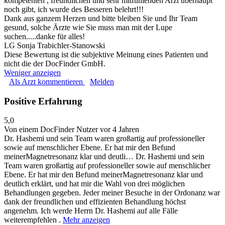
kompetenten , freundlichen und sehr mitfühlenden Arzt überhaupt
noch gibt, ich wurde des Besseren belehrt!!!
Dank aus ganzem Herzen und bitte bleiben Sie und Ihr Team
gesund, solche Ärzte wie Sie muss man mit der Lupe
suchen.....danke für alles!
LG Sonja Trabichler-Stanowski
Diese Bewertung ist die subjektive Meinung eines Patienten und
nicht die der DocFinder GmbH.
Weniger anzeigen
Als Arzt kommentieren
Melden
Positive Erfahrung
5,0
Von einem DocFinder Nutzer
vor 4 Jahren
Dr. Hashemi und sein Team waren großartig auf professioneller
sowie auf menschlicher Ebene. Er hat mir den Befund
meinerMagnetresonanz klar und deutli…
Dr. Hashemi und sein
Team waren großartig auf professioneller sowie auf menschlicher
Ebene. Er hat mir den Befund meinerMagnetresonanz klar und
deutlich erklärt, und hat mir die Wahl von drei möglichen
Behandlungen gegeben. Jeder meiner Besuche in der Ordonanz war
dank der freundlichen und effizienten Behandlung höchst
angenehm. Ich werde Herrn Dr. Hashemi auf alle Fälle
weiterempfehlen .
Mehr anzeigen