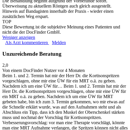
Die Behandlung beginnt aufgrund der Vorbefunde sofort.
Überweisung zu aktuellem Röntgen auch gleich ausgestellt.
Hinweis auf Bandagisten innerhalb der Praxis - wieder einen
zusätzlichen Weg erspart.
TOP
Diese Bewertung ist die subjektive Meinung eines Patienten und
nicht die der DocFinder GmbH.
Weniger anzeigen
Als Arzt kommentieren
Melden
Unzureichende Beratung
2,0
Von einem DocFinder Nutzer
vor 4 Monaten
Beim 1. und 2. Termin hat mir der Herr Dr. die Kortisonspritzen
vorgeschlagen, ohne mir eine ÜW für ein MRT o.ä. zu geben.
Nachdem ich um eine ÜW für…
Beim 1. und 2. Termin hat mir der
Herr Dr. die Kortisonspritzen vorgeschlagen, ohne mir eine ÜW für
ein MRT o.ä. zu geben. Nachdem ich um eine ÜW für MRT
gebeten habe, bin ich zum 3. Termin gekommen, wo mir etwas auf
die Schnelle erklärt wurde, was auf den Aufnahmen steht und als
Abschluss ein Tipp, dass ich den Muskel der Oberschenkel stärken
muss und nochmal der Vorschlag für Kortisonspritzen.
Verbesserungsvorschlag: vor man eine Therapie vorschlägt, könnte
man eine MRT Aufnahme verlangen, die Spritzen können nicht alles