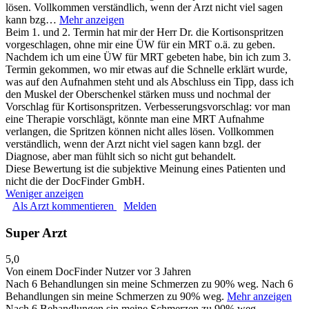
lösen. Vollkommen verständlich, wenn der Arzt nicht viel sagen
kann bzg…
Mehr anzeigen
Beim 1. und 2. Termin hat mir der Herr Dr. die Kortisonspritzen
vorgeschlagen, ohne mir eine ÜW für ein MRT o.ä. zu geben.
Nachdem ich um eine ÜW für MRT gebeten habe, bin ich zum 3.
Termin gekommen, wo mir etwas auf die Schnelle erklärt wurde,
was auf den Aufnahmen steht und als Abschluss ein Tipp, dass ich
den Muskel der Oberschenkel stärken muss und nochmal der
Vorschlag für Kortisonspritzen. Verbesserungsvorschlag: vor man
eine Therapie vorschlägt, könnte man eine MRT Aufnahme
verlangen, die Spritzen können nicht alles lösen. Vollkommen
verständlich, wenn der Arzt nicht viel sagen kann bzgl. der
Diagnose, aber man fühlt sich so nicht gut behandelt.
Diese Bewertung ist die subjektive Meinung eines Patienten und
nicht die der DocFinder GmbH.
Weniger anzeigen
Als Arzt kommentieren
Melden
Super Arzt
5,0
Von einem DocFinder Nutzer
vor 3 Jahren
Nach 6 Behandlungen sin meine Schmerzen zu 90% weg.
Nach 6
Behandlungen sin meine Schmerzen zu 90% weg.
Mehr anzeigen
Nach 6 Behandlungen sin meine Schmerzen zu 90% weg.