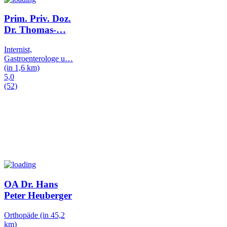
Prim. Priv. Doz.
Dr. Thomas-
…
Internist,
Gastroenterologe u
…
(in 1,6 km)
5,0
(52)
OA Dr. Hans
Peter Heuberger
Orthopäde
(in 45,2
km)