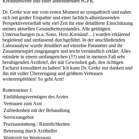
Kreatininwerte und einer abnehmenden eGFR.
Dr. Gerke war mir vom ersten Moment an sympathisch und nahm
sich mit großer Empathie und einer fachlich-allumfassenden
Perspektivenvielfalt sehr viel Zeit für eine detaillierte Einschätzung
meines aktuellen Gesundheitszustandes. Alle getätigten
Untersuchungen (u.a. Sono, Herz-Kreislauf…) wurden erklärend
begleitend und umfassend durchgeführt. In der anschließenden
Laboranalyse wurde detailliert auf einzelne Parameter und ihr
Zusammenspiel eingegangen und leicht verständlich erklärt. Alles
mündete in einem umfangreichen (!!!) und in meinem Fall sehr
beruhigenden Arztbrief, der mir Gewissheit gab, den richtigen
Facharzt konsultiert zu haben! Ich kann Dr. Gerke nur danken und
ihn mit voller Überzeugung und größtem Vertrauen
weiterempfehlen! So geht Arzt!
Rottensteiner J.
Einfühlungsvermögen des Arztes
Vertrauen zum Arzt
Zufriedenheit mit der Behandlung
Serviceangebot
Praxisaustattung / Räumlichkeiten
Betreuung durch Arzthelfer
Wartezeit im Warteraum