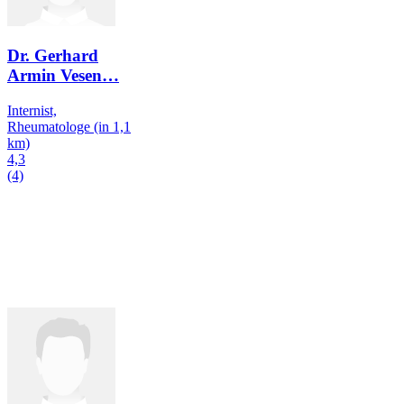
Dr. Gerhard
Armin Vesen
…
Internist,
Rheumatologe
(in 1,1
km)
4,3
(4)