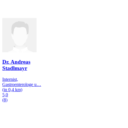
Dr. Andreas
Stadlmayr
Internist,
Gastroenterologe u
…
(in 0,4 km)
5,0
(8)