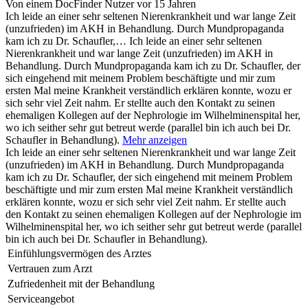
Von einem DocFinder Nutzer
vor 15 Jahren
Ich leide an einer sehr seltenen Nierenkrankheit und war lange Zeit
(unzufrieden) im AKH in Behandlung. Durch Mundpropaganda
kam ich zu Dr. Schaufler,…
Ich leide an einer sehr seltenen
Nierenkrankheit und war lange Zeit (unzufrieden) im AKH in
Behandlung. Durch Mundpropaganda kam ich zu Dr. Schaufler, der
sich eingehend mit meinem Problem beschäftigte und mir zum
ersten Mal meine Krankheit verständlich erklären konnte, wozu er
sich sehr viel Zeit nahm. Er stellte auch den Kontakt zu seinen
ehemaligen Kollegen auf der Nephrologie im Wilhelminenspital her,
wo ich seither sehr gut betreut werde (parallel bin ich auch bei Dr.
Schaufler in Behandlung).
Mehr anzeigen
Ich leide an einer sehr seltenen Nierenkrankheit und war lange Zeit
(unzufrieden) im AKH in Behandlung. Durch Mundpropaganda
kam ich zu Dr. Schaufler, der sich eingehend mit meinem Problem
beschäftigte und mir zum ersten Mal meine Krankheit verständlich
erklären konnte, wozu er sich sehr viel Zeit nahm. Er stellte auch
den Kontakt zu seinen ehemaligen Kollegen auf der Nephrologie im
Wilhelminenspital her, wo ich seither sehr gut betreut werde (parallel
bin ich auch bei Dr. Schaufler in Behandlung).
Einfühlungsvermögen des Arztes
Vertrauen zum Arzt
Zufriedenheit mit der Behandlung
Serviceangebot