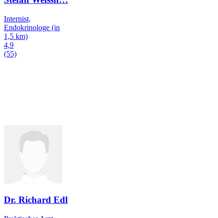
Internist,
Endokrinologe
(in
1,5 km)
4,9
(55)
Dr. Richard Edl