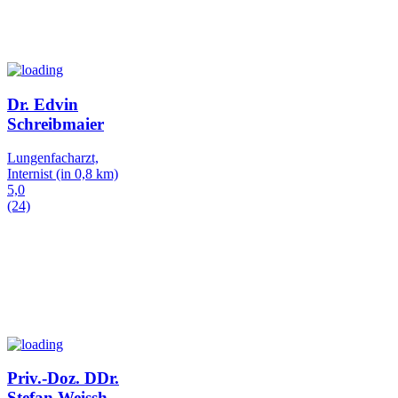
Dr. Edvin
Schreibmaier
Lungenfacharzt,
Internist
(in 0,8 km)
5,0
(24)
Priv.-Doz. DDr.
Stefan Weissh
…