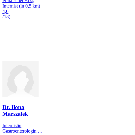
Praktischer Arzt,
Internist
(in 0,5 km)
4,6
(18)
Dr. Ilona
Marszalek
Internistin,
Gastroenterologin
…