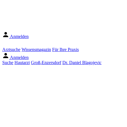
Anmelden
Arztsuche
Wissensmagazin
Für Ihre Praxis
Anmelden
Suche
Hautarzt
Groß-Enzersdorf
Dr. Daniel Blagojevic