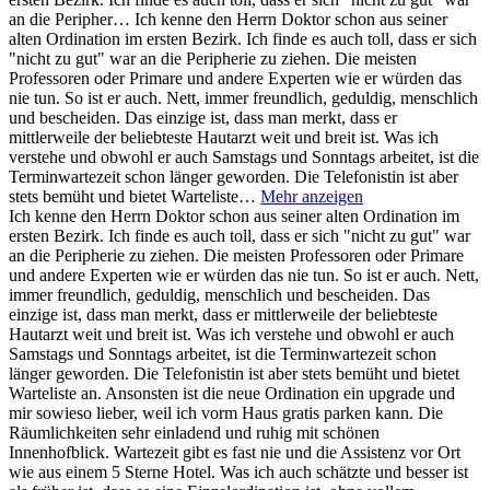
an die Peripher…
Ich kenne den Herrn Doktor schon aus seiner
alten Ordination im ersten Bezirk. Ich finde es auch toll, dass er sich
"nicht zu gut" war an die Peripherie zu ziehen. Die meisten
Professoren oder Primare und andere Experten wie er würden das
nie tun. So ist er auch. Nett, immer freundlich, geduldig, menschlich
und bescheiden. Das einzige ist, dass man merkt, dass er
mittlerweile der beliebteste Hautarzt weit und breit ist. Was ich
verstehe und obwohl er auch Samstags und Sonntags arbeitet, ist die
Terminwartezeit schon länger geworden. Die Telefonistin ist aber
stets bemüht und bietet Warteliste…
Mehr anzeigen
Ich kenne den Herrn Doktor schon aus seiner alten Ordination im
ersten Bezirk. Ich finde es auch toll, dass er sich "nicht zu gut" war
an die Peripherie zu ziehen. Die meisten Professoren oder Primare
und andere Experten wie er würden das nie tun. So ist er auch. Nett,
immer freundlich, geduldig, menschlich und bescheiden. Das
einzige ist, dass man merkt, dass er mittlerweile der beliebteste
Hautarzt weit und breit ist. Was ich verstehe und obwohl er auch
Samstags und Sonntags arbeitet, ist die Terminwartezeit schon
länger geworden. Die Telefonistin ist aber stets bemüht und bietet
Warteliste an. Ansonsten ist die neue Ordination ein upgrade und
mir sowieso lieber, weil ich vorm Haus gratis parken kann. Die
Räumlichkeiten sehr einladend und ruhig mit schönen
Innenhofblick. Wartezeit gibt es fast nie und die Assistenz vor Ort
wie aus einem 5 Sterne Hotel. Was ich auch schätzte und besser ist