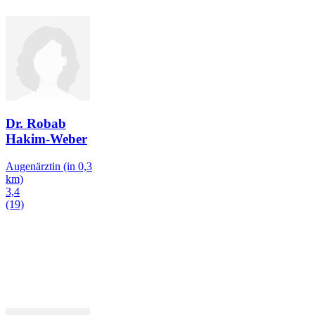
Dr. Robab
Hakim-Weber
Augenärztin
(in 0,3
km)
3,4
(19)