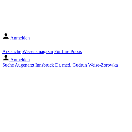
Anmelden
Arztsuche
Wissensmagazin
Für Ihre Praxis
Anmelden
Suche
Augenarzt
Innsbruck
Dr. med. Gudrun Weise-Zorowka