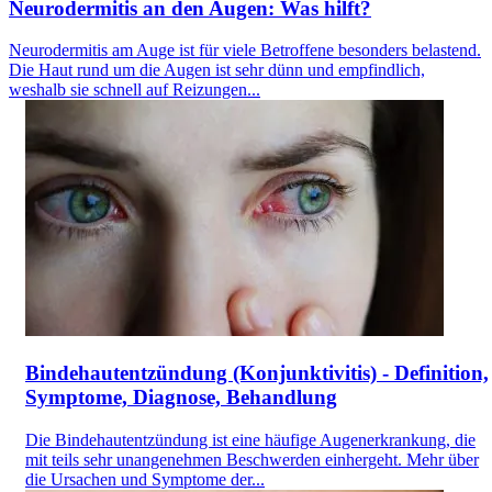
Neurodermitis an den Augen: Was hilft?
Neurodermitis am Auge ist für viele Betroffene besonders belastend.
Die Haut rund um die Augen ist sehr dünn und empfindlich,
weshalb sie schnell auf Reizungen...
Bindehautentzündung (Konjunktivitis) - Definition,
Symptome, Diagnose, Behandlung
Die Bindehautentzündung ist eine häufige Augenerkrankung, die
mit teils sehr unangenehmen Beschwerden einhergeht. Mehr über
die Ursachen und Symptome der...