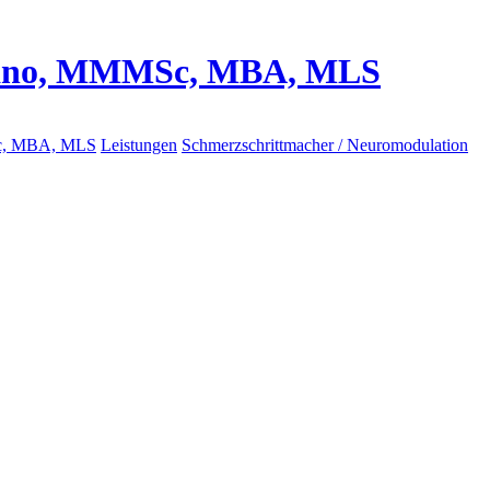
Gonano, MMMSc, MBA, MLS
Sc, MBA, MLS
Leistungen
Schmerzschrittmacher / Neuromodulation