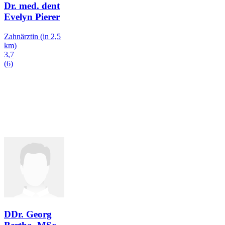
Dr. med. dent
Evelyn Pierer
Zahnärztin
(in 2,5
km)
3,7
(6)
DDr. Georg