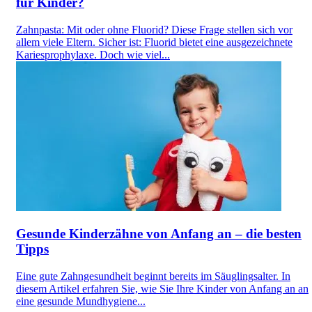
für Kinder?
Zahnpasta: Mit oder ohne Fluorid? Diese Frage stellen sich vor
allem viele Eltern. Sicher ist: Fluorid bietet eine ausgezeichnete
Kariesprophylaxe. Doch wie viel...
Gesunde Kinderzähne von Anfang an – die besten
Tipps
Eine gute Zahngesundheit beginnt bereits im Säuglingsalter. In
diesem Artikel erfahren Sie, wie Sie Ihre Kinder von Anfang an an
eine gesunde Mundhygiene...