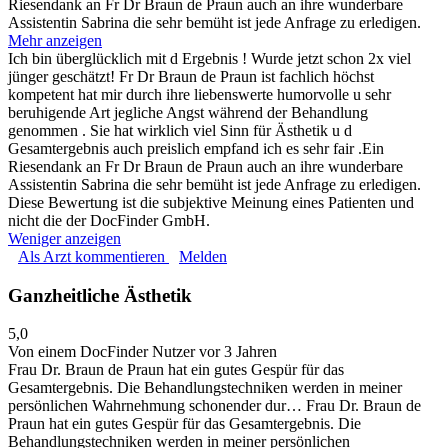
Riesendank an Fr Dr Braun de Praun auch an ihre wunderbare
Assistentin Sabrina die sehr bemüht ist jede Anfrage zu erledigen.
Mehr anzeigen
Ich bin überglücklich mit d Ergebnis ! Wurde jetzt schon 2x viel
jünger geschätzt! Fr Dr Braun de Praun ist fachlich höchst
kompetent hat mir durch ihre liebenswerte humorvolle u sehr
beruhigende Art jegliche Angst während der Behandlung
genommen . Sie hat wirklich viel Sinn für Ästhetik u d
Gesamtergebnis auch preislich empfand ich es sehr fair .Ein
Riesendank an Fr Dr Braun de Praun auch an ihre wunderbare
Assistentin Sabrina die sehr bemüht ist jede Anfrage zu erledigen.
Diese Bewertung ist die subjektive Meinung eines Patienten und
nicht die der DocFinder GmbH.
Weniger anzeigen
Als Arzt kommentieren
Melden
Ganzheitliche Ästhetik
5,0
Von einem DocFinder Nutzer
vor 3 Jahren
Frau Dr. Braun de Praun hat ein gutes Gespür für das
Gesamtergebnis. Die Behandlungstechniken werden in meiner
persönlichen Wahrnehmung schonender dur…
Frau Dr. Braun de
Praun hat ein gutes Gespür für das Gesamtergebnis. Die
Behandlungstechniken werden in meiner persönlichen