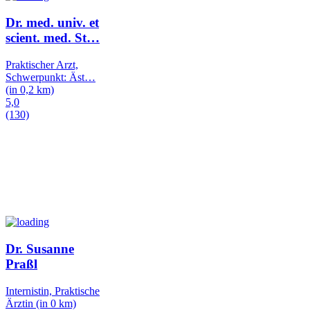
Dr. med. univ. et
scient. med. St
…
Praktischer Arzt,
Schwerpunkt: Äst
…
(in 0,2 km)
5,0
(130)
Dr. Susanne
Praßl
Internistin, Praktische
Ärztin
(in 0 km)