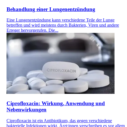
Behandlung einer Lungenentzündung
Eine Lungenentzündung kann verschiedene Teile der Lunge
betreffen und wird meistens durch Bakterien, Viren und andere
Erreger hervorgerufen. Die...
Ciprofloxacin: Wirkung, Anwendung und
Nebenwirkungen
Ciprofloxacin ist ein Antibiotikum, das gegen verschiedene
bakterielle Infektionen wirkt. Ärzt:innen verschreiben es vor allem