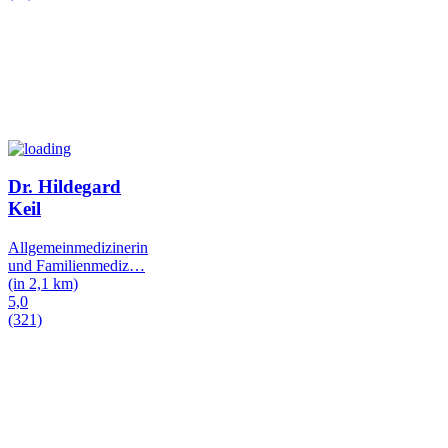
Dr. Hildegard
Keil
Allgemeinmedizinerin
und Familienmediz
…
(in 2,1 km)
5,0
(321)