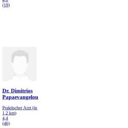
(19)
Dr. Dimitrios
Papaevangelou
Praktischer Arzt
(in
1,2 km)
4,4
(46)