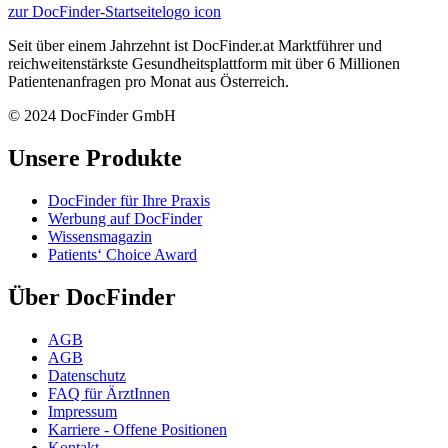
zur DocFinder-Startseite
logo icon
Seit über einem Jahrzehnt ist DocFinder.at Marktführer und
reichweitenstärkste Gesundheitsplattform mit über 6 Millionen
Patientenanfragen pro Monat aus Österreich.
© 2024 DocFinder GmbH
Unsere Produkte
DocFinder für Ihre Praxis
Werbung auf DocFinder
Wissensmagazin
Patients‘ Choice Award
Über DocFinder
AGB
AGB
Datenschutz
FAQ für ÄrztInnen
Impressum
Karriere -
Offene Positionen
Kontakt