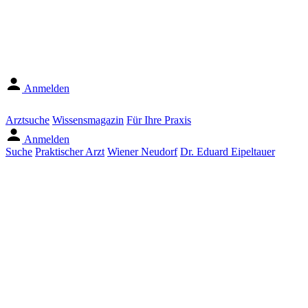
Anmelden
Arztsuche
Wissensmagazin
Für Ihre Praxis
Anmelden
Suche
Praktischer Arzt
Wiener Neudorf
Dr. Eduard Eipeltauer