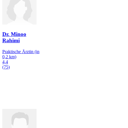
Dr. Minoo
Rahimi
Praktische Ärztin
(in
0,2 km)
4,4
(75)