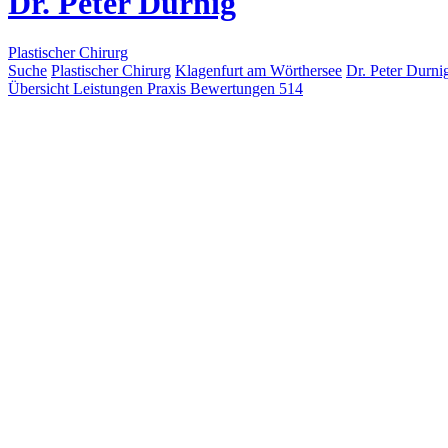
Dr. Peter Durnig
Plastischer Chirurg
Suche
Plastischer Chirurg
Klagenfurt am Wörthersee
Dr. Peter Durni
Übersicht
Leistungen
Praxis
Bewertungen
514