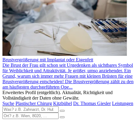
Brustvergrößerung mit Implantat oder Eigenfett
Die Brust der Frau gilt schon seit Urgedenken als sichtbares Symbol
für Weiblichkeit und Attraktivität. Je größer, umso anziehender. Ein
Grund, warum sich immer mehr Frauen mit kleinen Brüsten für eine
Brustvergrößerung entscheiden! Die Brustvergrößerung zählt zu den
am häufigsten durchgeführten Ope...
Erweitertes Profil (entgeltlich). Aktualität, Richtigkeit und
Vollständigkeit der Daten ohne Gewähr.
Suche
Plastischer Chirurg
Kitzbühel
Dr. Thomas Giesler
Leistungen