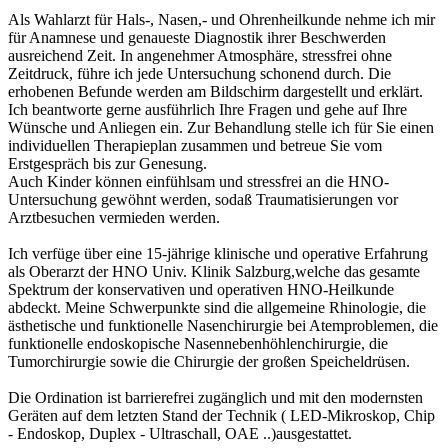
Als Wahlarzt für Hals-, Nasen,- und Ohrenheilkunde nehme ich mir
für Anamnese und genaueste Diagnostik ihrer Beschwerden
ausreichend Zeit. In angenehmer Atmosphäre, stressfrei ohne
Zeitdruck, führe ich jede Untersuchung schonend durch. Die
erhobenen Befunde werden am Bildschirm dargestellt und erklärt.
Ich beantworte gerne ausführlich Ihre Fragen und gehe auf Ihre
Wünsche und Anliegen ein. Zur Behandlung stelle ich für Sie einen
individuellen Therapieplan zusammen und betreue Sie vom
Erstgespräch bis zur Genesung.
Auch Kinder können einfühlsam und stressfrei an die HNO-
Untersuchung gewöhnt werden, sodaß Traumatisierungen vor
Arztbesuchen vermieden werden.
Ich verfüge über eine 15-jährige klinische und operative Erfahrung
als Oberarzt der HNO Univ. Klinik Salzburg,welche das gesamte
Spektrum der konservativen und operativen HNO-Heilkunde
abdeckt. Meine Schwerpunkte sind die allgemeine Rhinologie, die
ästhetische und funktionelle Nasenchirurgie bei Atemproblemen, die
funktionelle endoskopische Nasennebenhöhlenchirurgie, die
Tumorchirurgie sowie die Chirurgie der großen Speicheldrüsen.
Die Ordination ist barrierefrei zugänglich und mit den modernsten
Geräten auf dem letzten Stand der Technik ( LED-Mikroskop, Chip
- Endoskop, Duplex - Ultraschall, OAE ..)ausgestattet.