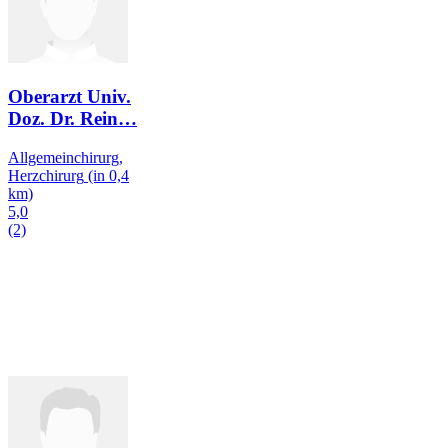
Oberarzt Univ.
Doz. Dr. Rein
…
Allgemeinchirurg,
Herzchirurg
(in 0,4
km)
5,0
(2)