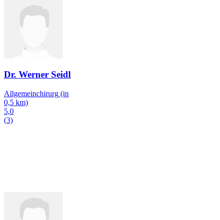
Dr. Werner Seidl
Allgemeinchirurg
(in
0,5 km)
5,0
(3)