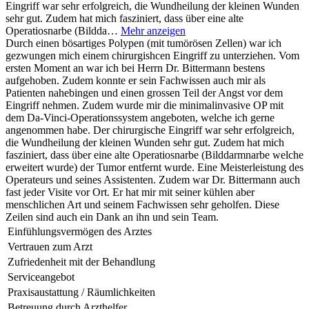
Eingriff war sehr erfolgreich, die Wundheilung der kleinen Wunden
sehr gut. Zudem hat mich fasziniert, dass über eine alte
Operatiosnarbe (Bildda…
Mehr anzeigen
Durch einen bösartiges Polypen (mit tumörösen Zellen) war ich
gezwungen mich einem chirurgishcen Eingriff zu unterziehen. Vom
ersten Moment an war ich bei Herrn Dr. Bittermann bestens
aufgehoben. Zudem konnte er sein Fachwissen auch mir als
Patienten nahebingen und einen grossen Teil der Angst vor dem
Eingriff nehmen. Zudem wurde mir die minimalinvasive OP mit
dem Da-Vinci-Operationssystem angeboten, welche ich gerne
angenommen habe. Der chirurgische Eingriff war sehr erfolgreich,
die Wundheilung der kleinen Wunden sehr gut. Zudem hat mich
fasziniert, dass über eine alte Operatiosnarbe (Bilddarmnarbe welche
erweitert wurde) der Tumor entfernt wurde. Eine Meisterleistung des
Operateurs und seines Assistenten. Zudem war Dr. Bittermann auch
fast jeder Visite vor Ort. Er hat mir mit seiner kühlen aber
menschlichen Art und seinem Fachwissen sehr geholfen. Diese
Zeilen sind auch ein Dank an ihn und sein Team.
Einfühlungsvermögen des Arztes
Vertrauen zum Arzt
Zufriedenheit mit der Behandlung
Serviceangebot
Praxisaustattung / Räumlichkeiten
Betreuung durch Arzthelfer