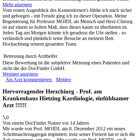
Mehr anzeigen
Vom ersten Augenblick des Kennenlernen's fühlte ich mich sicher
und geborgen - mit Freude ging ich zu dieser Operation. Meine
Begeisterung für Professor MOIDL als Mensch und Herz-Chirurg
ist auf einem so hohen Maß, dass dieses kaum zu überbieten ist.
Jeden Tag am Morgen könnte ich geradezu die Uhr stellen - so
verlässlich und pünktlich seine Besuche an meinem Bett.
Hochachtung seinem gesamten Team.
Betreuung durch Arzthelfer
Diese Bewertung ist die subjektive Meinung eines Patienten und
nicht die der DocFinder GmbH.
Weniger anzeigen
Als Arzt kommentieren
Melden
Hervorragender Herzchiurg - Prof. am
Krankenhaus Hietzing Kardiologie, einfühlsamer
Arzt !!!!!!
5,0
Von einem DocFinder Nutzer
vor 14 Jahren
Mir wurde von Prof. MOIDL am 8. Dezember 2012 ein neues
Schrittmacheraggregat implntiert, trotz seiner Freizeit hat er sich die
Zeit genommen, um mic…
Mir wurde von Prof. MOIDL am 8.