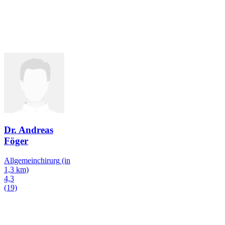
Dr. Andreas
Föger
Allgemeinchirurg
(in
1,3 km)
4,3
(19)