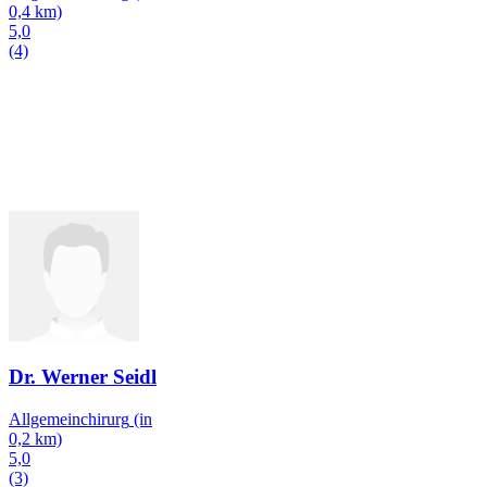
0,4 km)
5,0
(4)
Dr. Werner Seidl
Allgemeinchirurg
(in
0,2 km)
5,0
(3)