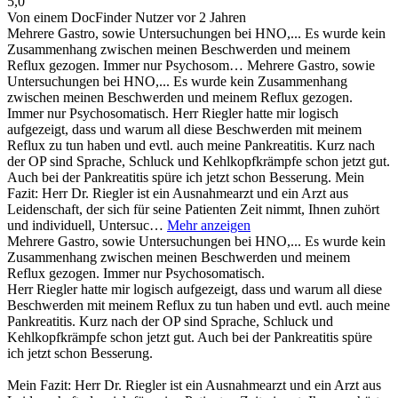
5,0
Von einem DocFinder Nutzer
vor 2 Jahren
Mehrere Gastro, sowie Untersuchungen bei HNO,... Es wurde kein
Zusammenhang zwischen meinen Beschwerden und meinem
Reflux gezogen. Immer nur Psychosom…
Mehrere Gastro, sowie
Untersuchungen bei HNO,... Es wurde kein Zusammenhang
zwischen meinen Beschwerden und meinem Reflux gezogen.
Immer nur Psychosomatisch. Herr Riegler hatte mir logisch
aufgezeigt, dass und warum all diese Beschwerden mit meinem
Reflux zu tun haben und evtl. auch meine Pankreatitis. Kurz nach
der OP sind Sprache, Schluck und Kehlkopfkrämpfe schon jetzt gut.
Auch bei der Pankreatitis spüre ich jetzt schon Besserung. Mein
Fazit: Herr Dr. Riegler ist ein Ausnahmearzt und ein Arzt aus
Leidenschaft, der sich für seine Patienten Zeit nimmt, Ihnen zuhört
und individuell, Untersuc…
Mehr anzeigen
Mehrere Gastro, sowie Untersuchungen bei HNO,... Es wurde kein
Zusammenhang zwischen meinen Beschwerden und meinem
Reflux gezogen. Immer nur Psychosomatisch.
Herr Riegler hatte mir logisch aufgezeigt, dass und warum all diese
Beschwerden mit meinem Reflux zu tun haben und evtl. auch meine
Pankreatitis. Kurz nach der OP sind Sprache, Schluck und
Kehlkopfkrämpfe schon jetzt gut. Auch bei der Pankreatitis spüre
ich jetzt schon Besserung.
Mein Fazit: Herr Dr. Riegler ist ein Ausnahmearzt und ein Arzt aus