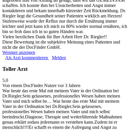
angeboten und von Anfang an gesagt, dass wir das GEMEINSAM
schaffen. Ich konnte ihm bei Unsicherheiten und Angst immer
kontaktieren und bekam innerhalb kürzester Zeit Rückmeldung. Dr.
Riegler liegt die Gesundheit seiner Patienten wirklich am Herzen!
Stufenweise wurde der Reflux nur durch die Ernährung immer
leichter und jetzt kann ich mich zu 80% wieder normal ernähren, ich
bin so froh dass ich in so guten Händen war.
Vielen herzlichen Dank für Ihre Arbeit Herr Dr. Riegler!!
Diese Bewertung ist die subjektive Meinung eines Patienten und
nicht die der DocFinder GmbH.
Weniger anzeigen
Als Arzt kommentieren
Melden
Toller Arzt
5,0
Von einem DocFinder Nutzer
vor 3 Jahren
War heute das erste Mal mit meinem Vater in der Ordination bei
Dr.Riegler.Sein gelassenes, professionelles Wesen haben meinen
Vater und mich selbst be…
War heute das erste Mal mit meinem
Vater in der Ordination bei Dr.Riegler.Sein gelassenes,
professionelles Wesen haben meinen Vater und mich selbst
beeindruckt.Diagnose, Therapie und weiterführende Maßnahmen
genau erklärt sodass jedermann es verstehen kann.Zudem ist er
menschlich!!!!Er schafft es einem die Aufregung und Angst zu