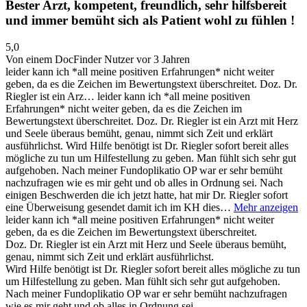
Bester Arzt, kompetent, freundlich, sehr hilfsbereit
und immer bemüht sich als Patient wohl zu fühlen !
5,0
Von einem DocFinder Nutzer
vor 3 Jahren
leider kann ich *all meine positiven Erfahrungen* nicht weiter
geben, da es die Zeichen im Bewertungstext überschreitet. Doz. Dr.
Riegler ist ein Arz…
leider kann ich *all meine positiven
Erfahrungen* nicht weiter geben, da es die Zeichen im
Bewertungstext überschreitet. Doz. Dr. Riegler ist ein Arzt mit Herz
und Seele überaus bemüht, genau, nimmt sich Zeit und erklärt
ausführlichst. Wird Hilfe benötigt ist Dr. Riegler sofort bereit alles
mögliche zu tun um Hilfestellung zu geben. Man fühlt sich sehr gut
aufgehoben. Nach meiner Fundoplikatio OP war er sehr bemüht
nachzufragen wie es mir geht und ob alles in Ordnung sei. Nach
einigen Beschwerden die ich jetzt hatte, hat mir Dr. Riegler sofort
eine Überweisung gesendet damit ich im KH dies…
Mehr anzeigen
leider kann ich *all meine positiven Erfahrungen* nicht weiter
geben, da es die Zeichen im Bewertungstext überschreitet.
Doz. Dr. Riegler ist ein Arzt mit Herz und Seele überaus bemüht,
genau, nimmt sich Zeit und erklärt ausführlichst.
Wird Hilfe benötigt ist Dr. Riegler sofort bereit alles mögliche zu tun
um Hilfestellung zu geben. Man fühlt sich sehr gut aufgehoben.
Nach meiner Fundoplikatio OP war er sehr bemüht nachzufragen
wie es mir geht und ob alles in Ordnung sei.