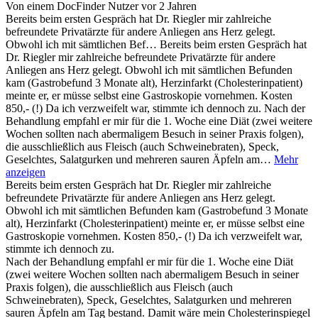
Von einem DocFinder Nutzer
vor 2 Jahren
Bereits beim ersten Gespräch hat Dr. Riegler mir zahlreiche
befreundete Privatärzte für andere Anliegen ans Herz gelegt.
Obwohl ich mit sämtlichen Bef…
Bereits beim ersten Gespräch hat
Dr. Riegler mir zahlreiche befreundete Privatärzte für andere
Anliegen ans Herz gelegt. Obwohl ich mit sämtlichen Befunden
kam (Gastrobefund 3 Monate alt), Herzinfarkt (Cholesterinpatient)
meinte er, er müsse selbst eine Gastroskopie vornehmen. Kosten
850,- (!) Da ich verzweifelt war, stimmte ich dennoch zu. Nach der
Behandlung empfahl er mir für die 1. Woche eine Diät (zwei weitere
Wochen sollten nach abermaligem Besuch in seiner Praxis folgen),
die ausschließlich aus Fleisch (auch Schweinebraten), Speck,
Geselchtes, Salatgurken und mehreren sauren Äpfeln am…
Mehr
anzeigen
Bereits beim ersten Gespräch hat Dr. Riegler mir zahlreiche
befreundete Privatärzte für andere Anliegen ans Herz gelegt.
Obwohl ich mit sämtlichen Befunden kam (Gastrobefund 3 Monate
alt), Herzinfarkt (Cholesterinpatient) meinte er, er müsse selbst eine
Gastroskopie vornehmen. Kosten 850,- (!) Da ich verzweifelt war,
stimmte ich dennoch zu.
Nach der Behandlung empfahl er mir für die 1. Woche eine Diät
(zwei weitere Wochen sollten nach abermaligem Besuch in seiner
Praxis folgen), die ausschließlich aus Fleisch (auch
Schweinebraten), Speck, Geselchtes, Salatgurken und mehreren
sauren Äpfeln am Tag bestand. Damit wäre mein Cholesterinspiegel