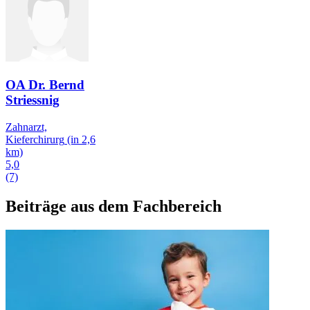
OA Dr. Bernd
Striessnig
Zahnarzt,
Kieferchirurg
(in 2,6
km)
5,0
(7)
Beiträge aus dem Fachbereich