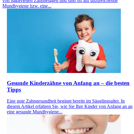
von bakteriellen Zahnbelägen und sind oft auf unzureichende
Mundhygiene bzw. eine...
Gesunde Kinderzähne von Anfang an – die besten
Tipps
Eine gute Zahngesundheit beginnt bereits im Säuglingsalter. In
diesem Artikel erfahren Sie, wie Sie Ihre Kinder von Anfang an an
eine gesunde Mundhygiene...