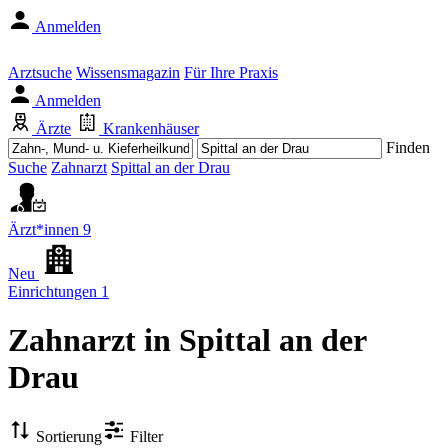
Anmelden
Arztsuche
Wissensmagazin
Für Ihre Praxis
Anmelden
Ärzte
Krankenhäuser
Finden
Suche
Zahnarzt
Spittal an der Drau
Ärzt*innen
9
Neu
Einrichtungen
1
Zahnarzt
in Spittal an der
Drau
Sortierung
Filter