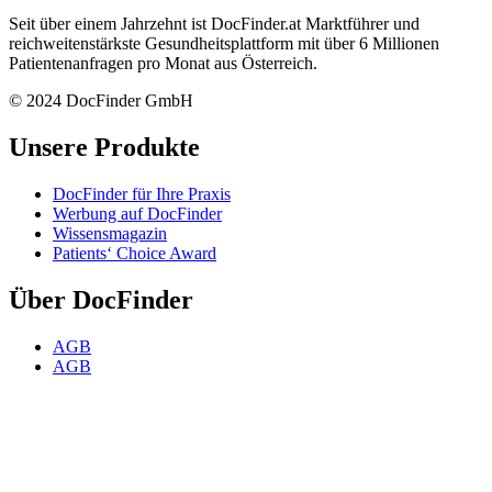
Seit über einem Jahrzehnt ist DocFinder.at Marktführer und
reichweitenstärkste Gesundheitsplattform mit über 6 Millionen
Patientenanfragen pro Monat aus Österreich.
© 2024 DocFinder GmbH
Unsere Produkte
DocFinder für Ihre Praxis
Werbung auf DocFinder
Wissensmagazin
Patients‘ Choice Award
Über DocFinder
AGB
AGB
Datenschutz
FAQ für ÄrztInnen
Impressum
Karriere -
Offene Positionen
Kontakt