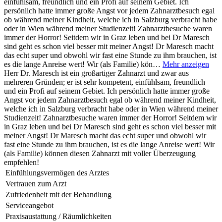
einfühlsam, freundlich und ein Profi auf seinem Gebiet. Ich
persönlich hatte immer große Angst vor jedem Zahnarztbesuch egal
ob während meiner Kindheit, welche ich in Salzburg verbracht habe
oder in Wien während meiner Studienzeit! Zahnarztbesuche waren
immer der Horror! Seitdem wir in Graz leben und bei Dr Maresch
sind geht es schon viel besser mit meiner Angst! Dr Maresch macht
das echt super und obwohl wir fast eine Stunde zu ihm brauchen, ist
es die lange Anreise wert! Wir (als Familie) kön…
Mehr anzeigen
Herr Dr. Maresch ist ein großartiger Zahnarzt und zwar aus
mehreren Gründen; er ist sehr kompetent, einfühlsam, freundlich
und ein Profi auf seinem Gebiet. Ich persönlich hatte immer große
Angst vor jedem Zahnarztbesuch egal ob während meiner Kindheit,
welche ich in Salzburg verbracht habe oder in Wien während meiner
Studienzeit! Zahnarztbesuche waren immer der Horror! Seitdem wir
in Graz leben und bei Dr Maresch sind geht es schon viel besser mit
meiner Angst! Dr Maresch macht das echt super und obwohl wir
fast eine Stunde zu ihm brauchen, ist es die lange Anreise wert! Wir
(als Familie) können diesen Zahnarzt mit voller Überzeugung
empfehlen!
Einfühlungsvermögen des Arztes
Vertrauen zum Arzt
Zufriedenheit mit der Behandlung
Serviceangebot
Praxisaustattung / Räumlichkeiten