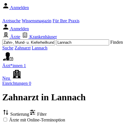
Anmelden
Arztsuche
Wissensmagazin
Für Ihre Praxis
Anmelden
Ärzte
Krankenhäuser
Finden
Suche
Zahnarzt
Lannach
Ärzt*innen
1
Neu
Einrichtungen
0
Zahnarzt
in Lannach
Sortierung
Filter
Ärzte mit Online-Terminoption