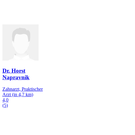
Dr. Horst
Napravnik
Zahnarzt, Praktischer
Arzt
(in 4,7 km)
4,0
(5)