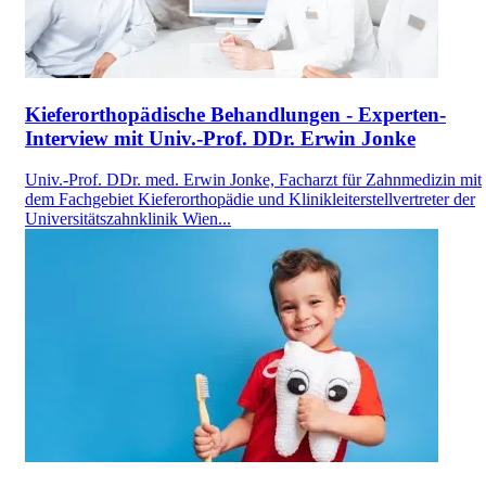
Kieferorthopädische Behandlungen - Experten-
Interview mit Univ.-Prof. DDr. Erwin Jonke
Univ.-Prof. DDr. med. Erwin Jonke, Facharzt für Zahnmedizin mit
dem Fachgebiet Kieferorthopädie und Klinikleiterstellvertreter der
Universitätszahnklinik Wien...