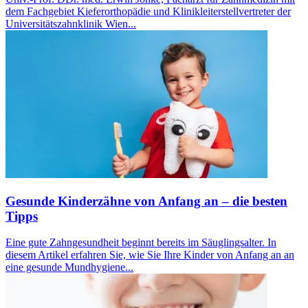
dem Fachgebiet Kieferorthopädie und Klinikleiterstellvertreter der
Universitätszahnklinik Wien...
Gesunde Kinderzähne von Anfang an – die besten
Tipps
Eine gute Zahngesundheit beginnt bereits im Säuglingsalter. In
diesem Artikel erfahren Sie, wie Sie Ihre Kinder von Anfang an an
eine gesunde Mundhygiene...