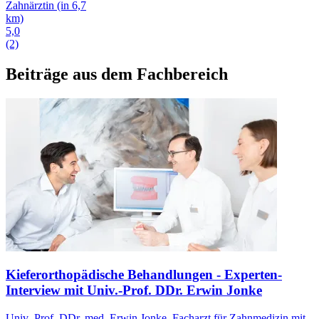
Zahnärztin
(in 6,7
km)
5,0
(2)
Beiträge aus dem Fachbereich
Kieferorthopädische Behandlungen - Experten-
Interview mit Univ.-Prof. DDr. Erwin Jonke
Univ.-Prof. DDr. med. Erwin Jonke, Facharzt für Zahnmedizin mit