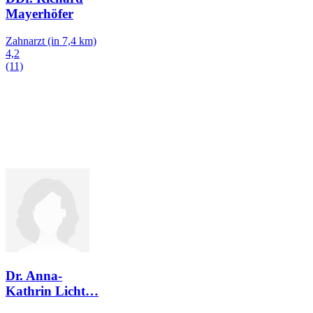
Mayerhöfer
Zahnarzt
(in 7,4 km)
4,2
(11)
Dr. Anna-
Kathrin Licht
…