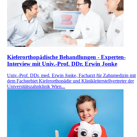
Kieferorthopädische Behandlungen - Experten-
Interview mit Univ.-Prof. DDr. Erwin Jonke
Univ.-Prof. DDr. med. Erwin Jonke, Facharzt für Zahnmedizin mit
dem Fachgebiet Kieferorthopädie und Klinikleiterstellvertreter der
Universitätszahnklinik Wien...