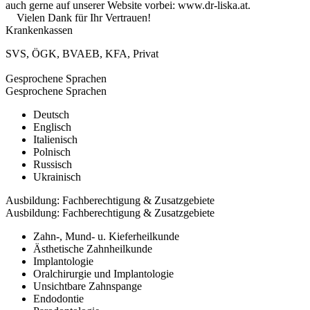
auch gerne auf unserer Website vorbei: www.dr-liska.at.
Vielen Dank für Ihr Vertrauen!
Krankenkassen
SVS
,
ÖGK
,
BVAEB
,
KFA
,
Privat
Gesprochene Sprachen
Gesprochene Sprachen
Deutsch
Englisch
Italienisch
Polnisch
Russisch
Ukrainisch
Ausbildung: Fachberechtigung & Zusatzgebiete
Ausbildung: Fachberechtigung & Zusatzgebiete
Zahn-, Mund- u. Kieferheilkunde
Ästhetische Zahnheilkunde
Implantologie
Oralchirurgie und Implantologie
Unsichtbare Zahnspange
Endodontie