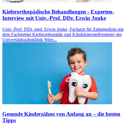
Kieferorthopädische Behandlungen - Experten-
Interview mit Univ.-Prof. DDr. Erwin Jonke
Univ.-Prof. DDr. med. Erwin Jonke, Facharzt für Zahnmedizin mit
dem Fachgebiet Kieferorthopädie und Klinikleiterstellvertreter der
Universitätszahnklinik Wien...
Gesunde Kinderzähne von Anfang an – die besten
Tipps