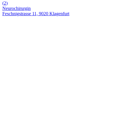
(2)
Neurochirurgin
Feschnigstrasse 11, 9020 Klagenfurt