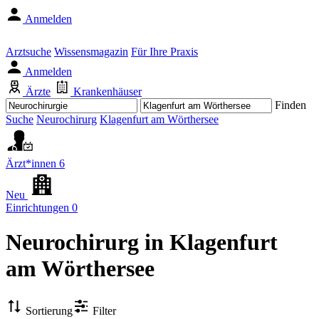
Anmelden
Arztsuche
Wissensmagazin
Für Ihre Praxis
Anmelden
Ärzte
Krankenhäuser
Finden
Suche
Neurochirurg
Klagenfurt am Wörthersee
Ärzt*innen
6
Neu
Einrichtungen
0
Neurochirurg
in Klagenfurt
am Wörthersee
Sortierung
Filter