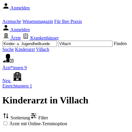
Anmelden
Arztsuche
Wissensmagazin
Für Ihre Praxis
Anmelden
Ärzte
Krankenhäuser
Finden
Suche
Kinderarzt
Villach
Ärzt*innen
9
Neu
Einrichtungen
1
Kinderarzt
in Villach
Sortierung
Filter
Ärzte mit Online-Terminoption