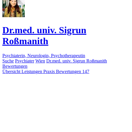
Dr.med. univ. Sigrun
Roßmanith
Psychiaterin, Neurologin, Psychotherapeutin
Suche
Psychiater
Wien
Dr.med. univ. Sigrun Roßmanith
Bewertungen
Übersicht
Leistungen
Praxis
Bewertungen
147