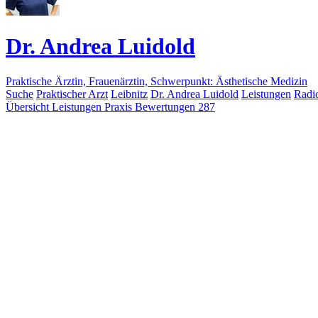
Dr. Andrea Luidold
Praktische Ärztin, Frauenärztin, Schwerpunkt: Ästhetische Medizin
Suche
Praktischer Arzt
Leibnitz
Dr. Andrea Luidold
Leistungen
Radi
Übersicht
Leistungen
Praxis
Bewertungen
287