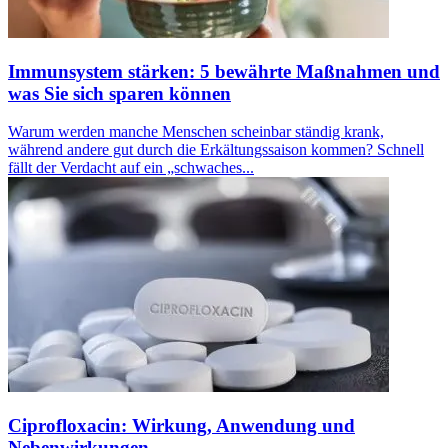
Immunsystem stärken: 5 bewährte Maßnahmen und
was Sie sich sparen können
Warum werden manche Menschen scheinbar ständig krank,
während andere gut durch die Erkältungssaison kommen? Schnell
fällt der Verdacht auf ein „schwaches...
Ciprofloxacin: Wirkung, Anwendung und
Nebenwirkungen