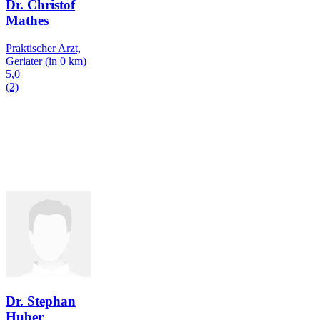
Dr. Christof
Mathes
Praktischer Arzt,
Geriater
(in 0 km)
5,0
(2)
Dr. Stephan
Huber