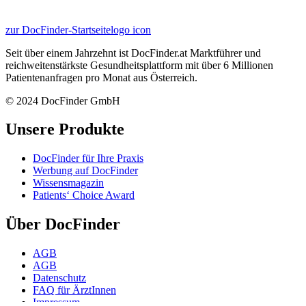
zur DocFinder-Startseite
logo icon
Seit über einem Jahrzehnt ist DocFinder.at Marktführer und
reichweitenstärkste Gesundheitsplattform mit über 6 Millionen
Patientenanfragen pro Monat aus Österreich.
© 2024 DocFinder GmbH
Unsere Produkte
DocFinder für Ihre Praxis
Werbung auf DocFinder
Wissensmagazin
Patients‘ Choice Award
Über DocFinder
AGB
AGB
Datenschutz
FAQ für ÄrztInnen
Impressum