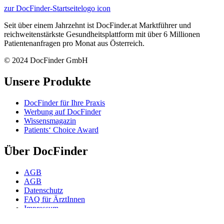
zur DocFinder-Startseite
logo icon
Seit über einem Jahrzehnt ist DocFinder.at Marktführer und
reichweitenstärkste Gesundheitsplattform mit über 6 Millionen
Patientenanfragen pro Monat aus Österreich.
© 2024 DocFinder GmbH
Unsere Produkte
DocFinder für Ihre Praxis
Werbung auf DocFinder
Wissensmagazin
Patients‘ Choice Award
Über DocFinder
AGB
AGB
Datenschutz
FAQ für ÄrztInnen
Impressum
Karriere -
Offene Positionen