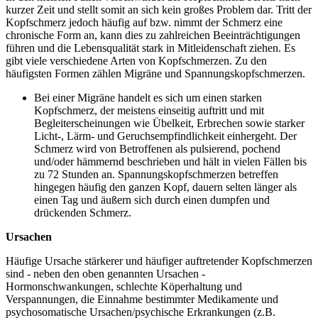
kurzer Zeit und stellt somit an sich kein großes Problem dar. Tritt der
Kopfschmerz jedoch häufig auf bzw. nimmt der Schmerz eine
chronische Form an, kann dies zu zahlreichen Beeinträchtigungen
führen und die Lebensqualität stark in Mitleidenschaft ziehen. Es
gibt viele verschiedene Arten von Kopfschmerzen. Zu den
häufigsten Formen zählen Migräne und Spannungskopfschmerzen.
Bei einer Migräne handelt es sich um einen starken
Kopfschmerz, der meistens einseitig auftritt und mit
Begleiterscheinungen wie Übelkeit, Erbrechen sowie starker
Licht-, Lärm- und Geruchsempfindlichkeit einhergeht. Der
Schmerz wird von Betroffenen als pulsierend, pochend
und/oder hämmernd beschrieben und hält in vielen Fällen bis
zu 72 Stunden an. Spannungskopfschmerzen betreffen
hingegen häufig den ganzen Kopf, dauern selten länger als
einen Tag und äußern sich durch einen dumpfen und
drückenden Schmerz.
Ursachen
Häufige Ursache stärkerer und häufiger auftretender Kopfschmerzen
sind - neben den oben genannten Ursachen -
Hormonschwankungen, schlechte Köperhaltung und
Verspannungen, die Einnahme bestimmter Medikamente und
psychosomatische Ursachen/psychische Erkrankungen (z.B.