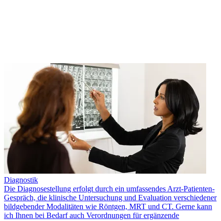
Diagnostik
Die Diagnosestellung erfolgt durch ein umfassendes Arzt-Patienten-
Gespräch, die klinische Untersuchung und Evaluation verschiedener
bildgebender Modalitäten wie Röntgen, MRT und CT. Gerne kann
ich Ihnen bei Bedarf auch Verordnungen für ergänzende