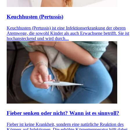
Keuchhusten (Pertussis)
Keuchhusten (Pertussis) ist eine Infektionserkrankung der oberen
Atemwege, die sowohl Kinder als auch Erwachsene betrifft. Sie ist
hochansteckend und wird durch...
Fieber senken oder nicht? Wann ist es sinnvoll?
Fieber ist keine Krankheit, sondern eine natürliche Reaktion des
Körpers auf Infektionen. Die erhöhte Körpertemperatur hilft dabei,