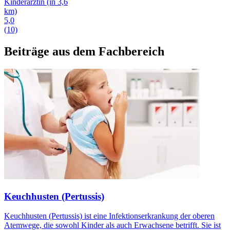
Kinderärztin
(in 3,6
km)
5,0
(10)
Beiträge aus dem Fachbereich
Keuchhusten (Pertussis)
Keuchhusten (Pertussis) ist eine Infektionserkrankung der oberen
Atemwege, die sowohl Kinder als auch Erwachsene betrifft. Sie ist