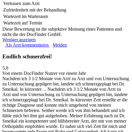
Vertrauen zum Arzt
Zufriedenheit mit der Behandlung
Wartezeit im Warteraum
Wartezeit auf Termin
Diese Bewertung ist die subjektive Meinung eines Patienten und
nicht die der DocFinder GmbH.
Weniger anzeigen
Als Arzt kommentieren
Melden
Endlich schmerzfrei!
5,0
Von einem DocFinder Nutzer
vor einem Jahr
Nachdem ich 3 1/2 Monate von Arzt zu Arzt und von Untersuchung
zu Untersuchung gepilgert bin, landete ich schmerzgeplagt bei Dr.
Smeikal. In kürzester…
Nachdem ich 3 1/2 Monate von Arzt zu
Arzt und von Untersuchung zu Untersuchung gepilgert bin, landete
ich schmerzgeplagt bei Dr. Smeikal. In kürzester Zeit erstellte er die
richtige Diagnose und konnte mich umgehend von meinen
Schmerzen befreien. Seither werde ich von ihm behandelt und ich
fühle mich bei ihm gut aufgehoben. Meiner Erfahrung nach ist Dr.
Smeikal ein kompetenter und hilfsbereiter Arzt, der mir von meiner
Orthopädin empfohlen wurde. Er nahm sich viel Zeit für mich und
beantwortete jede Frage mit Ruhe und Gelassenheit. Ich kann ich