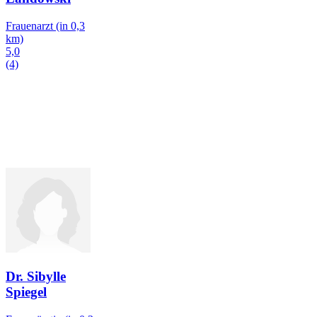
Frauenarzt
(in 0,3
km)
5,0
(4)
Dr. Sibylle
Spiegel