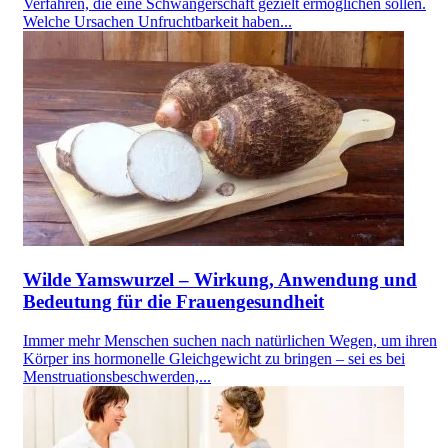
Verfahren, die eine Schwangerschaft gezielt ermöglichen sollen.
Welche Ursachen Unfruchtbarkeit haben...
Wilde Yamswurzel – Wirkung, Anwendung und
Bedeutung für die Frauengesundheit
Immer mehr Menschen suchen nach natürlichen Wegen, um ihren
Körper ins hormonelle Gleichgewicht zu bringen – sei es bei
Menstruationsbeschwerden,...