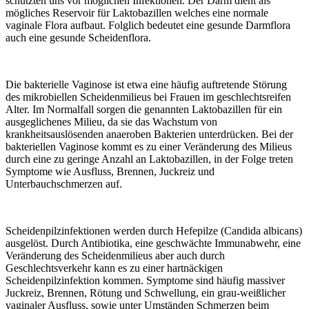
schützten uns vor möglichen Infektionen. Der Darm dient als
mögliches Reservoir für Laktobazillen welches eine normale
vaginale Flora aufbaut. Folglich bedeutet eine gesunde Darmflora
auch eine gesunde Scheidenflora.
Die bakterielle Vaginose ist etwa eine häufig auftretende Störung
des mikrobiellen Scheidenmilieus bei Frauen im geschlechtsreifen
Alter. Im Normalfall sorgen die genannten Laktobazillen für ein
ausgeglichenes Milieu, da sie das Wachstum von
krankheitsauslösenden anaeroben Bakterien unterdrücken. Bei der
bakteriellen Vaginose kommt es zu einer Veränderung des Milieus
durch eine zu geringe Anzahl an Laktobazillen, in der Folge treten
Symptome wie Ausfluss, Brennen, Juckreiz und
Unterbauchschmerzen auf.
Scheidenpilzinfektionen werden durch Hefepilze (Candida albicans)
ausgelöst. Durch Antibiotika, eine geschwächte Immunabwehr, eine
Veränderung des Scheidenmilieus aber auch durch
Geschlechtsverkehr kann es zu einer hartnäckigen
Scheidenpilzinfektion kommen. Symptome sind häufig massiver
Juckreiz, Brennen, Rötung und Schwellung, ein grau-weißlicher
vaginaler Ausfluss, sowie unter Umständen Schmerzen beim