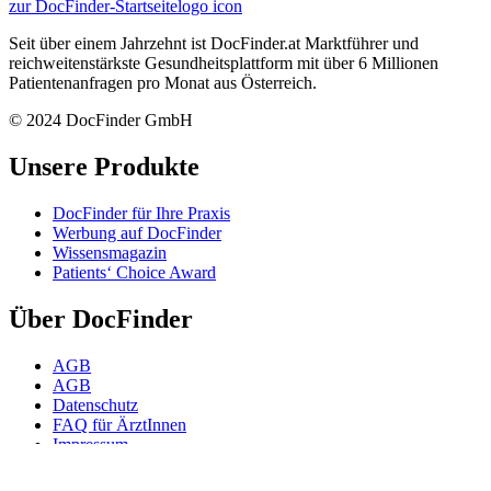
zur DocFinder-Startseite
logo icon
Seit über einem Jahrzehnt ist DocFinder.at Marktführer und
reichweitenstärkste Gesundheitsplattform mit über 6 Millionen
Patientenanfragen pro Monat aus Österreich.
© 2024 DocFinder GmbH
Unsere Produkte
DocFinder für Ihre Praxis
Werbung auf DocFinder
Wissensmagazin
Patients‘ Choice Award
Über DocFinder
AGB
AGB
Datenschutz
FAQ für ÄrztInnen
Impressum
Karriere -
Offene Positionen
Kontakt