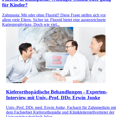
für Kinder?
Zahnpasta: Mit oder ohne Fluorid? Diese Frage stellen sich vor
allem viele Eltern. Sicher ist: Fluorid bietet eine ausgezeichnete
Kariesprophylaxe. Doch wie viel...
Kieferorthopädische Behandlungen - Experten-
Interview mit Univ.-Prof. DDr. Erwin Jonke
Univ.-Prof. DDr. med. Erwin Jonke, Facharzt für Zahnmedizin mit
dem Fachgebiet Kieferorthopädie und Klinikleiterstellvertreter der
Universitätszahnklinik Wien...