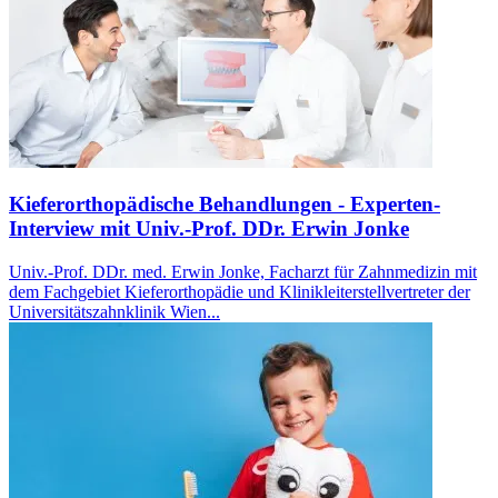
Kieferorthopädische Behandlungen - Experten-
Interview mit Univ.-Prof. DDr. Erwin Jonke
Univ.-Prof. DDr. med. Erwin Jonke, Facharzt für Zahnmedizin mit
dem Fachgebiet Kieferorthopädie und Klinikleiterstellvertreter der
Universitätszahnklinik Wien...