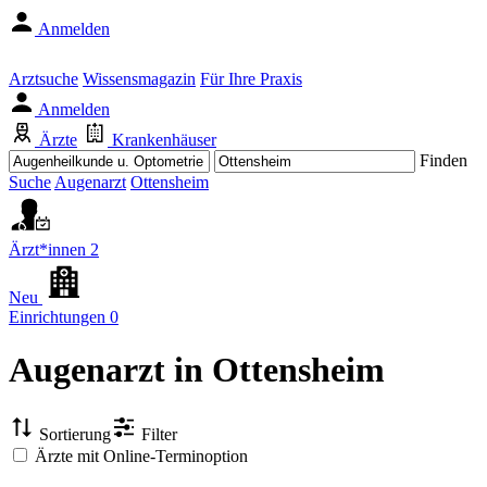
Anmelden
Arztsuche
Wissensmagazin
Für Ihre Praxis
Anmelden
Ärzte
Krankenhäuser
Finden
Suche
Augenarzt
Ottensheim
Ärzt*innen
2
Neu
Einrichtungen
0
Augenarzt
in Ottensheim
Sortierung
Filter
Ärzte mit Online-Terminoption